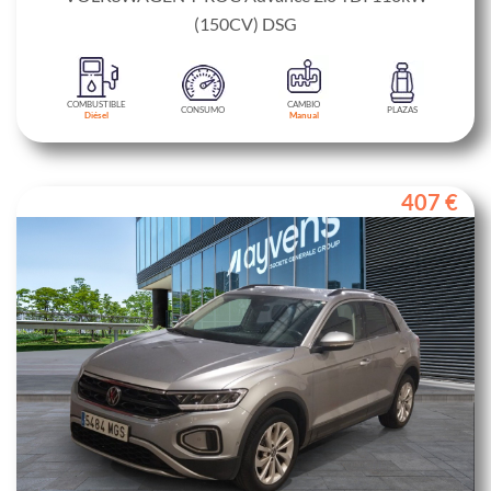
(150CV) DSG
COMBUSTIBLE
CAMBIO
CONSUMO
PLAZAS
Diésel
Manual
407 €