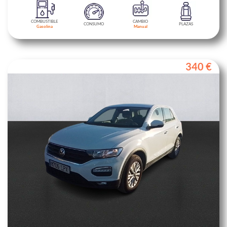
COMBUSTIBLE
CAMBIO
CONSUMO
PLAZAS
Gasolina
Manual
340 €