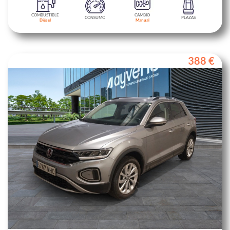
COMBUSTIBLE
CAMBIO
CONSUMO
PLAZAS
Diésel
Manual
388 €