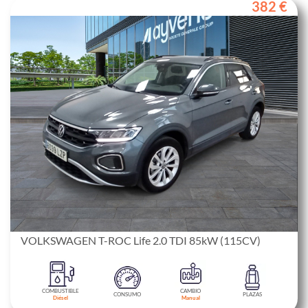
382 €
VOLKSWAGEN T-ROC Life 2.0 TDI 85kW (115CV)
COMBUSTIBLE
CAMBIO
CONSUMO
PLAZAS
Diésel
Manual