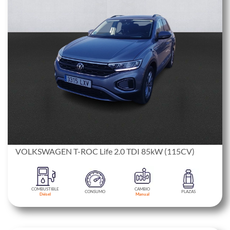
VOLKSWAGEN T-ROC Life 2.0 TDI 85kW (115CV)
COMBUSTIBLE
CAMBIO
CONSUMO
PLAZAS
Diésel
Manual