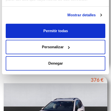
Mostrar detalles
Permitir todas
VOLKSWAGEN T-ROC Advance 2.0 TDI 85kW (115CV)
Personalizar
COMBUSTIBLE
CAMBIO
CONSUMO
PLAZAS
Diésel
Manual
Denegar
376 €