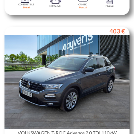
COMBUSTIBLE
CAMBIO
CONSUMO
PLAZAS
Diésel
Manual
403 €
VOLKSWAGEN T-ROC Advance 2.0 TDI 110kW