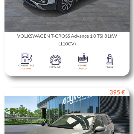
VOLKSWAGEN T-CROSS Advance 1.0 TSI 81kW
(110CV)
COMBUSTIBLE
CAMBIO
CONSUMO
PLAZAS
Gasolina
Manual
395 €