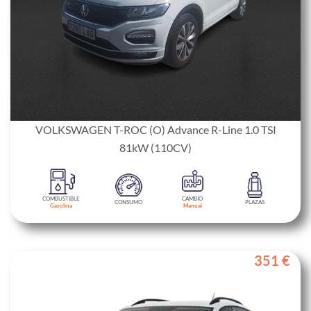
VOLKSWAGEN T-ROC (O) Advance R-Line 1.0 TSI
81kW (110CV)
COMBUSTIBLE
CAMBIO
CONSUMO
PLAZAS
Gasolina
Manual
351 €