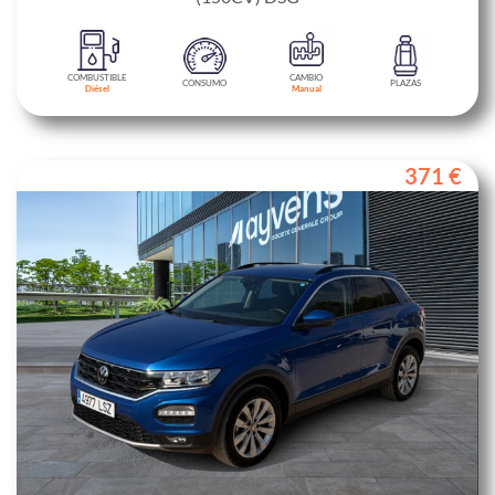
COMBUSTIBLE
CAMBIO
CONSUMO
PLAZAS
Diésel
Manual
371 €