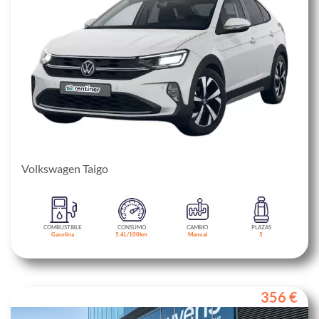
Volkswagen Taigo
COMBUSTIBLE
CONSUMO
CAMBIO
PLAZAS
Gasolina
5.4L/100km
Manual
5
356 €