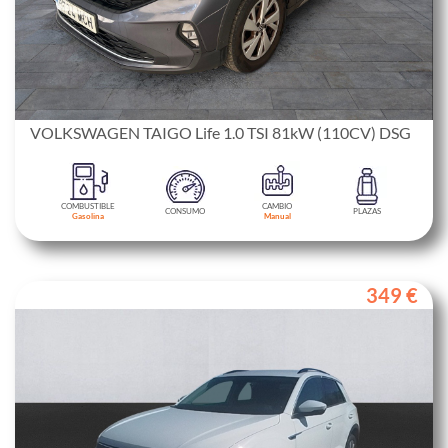
VOLKSWAGEN TAIGO Life 1.0 TSI 81kW (110CV) DSG
COMBUSTIBLE
CAMBIO
CONSUMO
PLAZAS
Gasolina
Manual
349 €