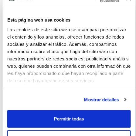
Esta página web usa cookies
Multimedia
Las cookies de este sitio web se usan para personalizar
el contenido y los anuncios, ofrecer funciones de redes
sociales y analizar el tráfico. Además, compartimos
información sobre el uso que haga del sitio web con
Extras
nuestros partners de redes sociales, publicidad y análisis
web, quienes pueden combinarla con otra información que
les haya proporcionado o que hayan recopilado a partir
del uso que haya hecho de sus servicios.
La imagen del coche puede no coincidir con el vehículo
ofertado. Los datos y la información publicada ha sido
Mostrar detalles
obtenida de la empresa ofertante del renting y tiene solo
efectos informativos no contractuales.
Permitir todas
Número de oferta:SBD-SBD-22216 4m-5m Última
actualización: 2026-07-16