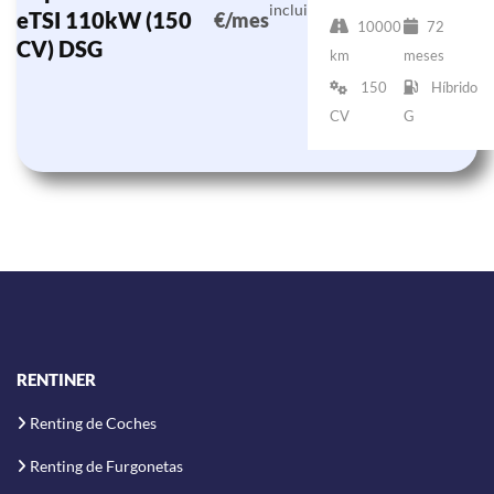
incluido)
eTSI 110kW (150
€/mes
10000
72
CV) DSG
km
meses
150
Híbrido
CV
G
RENTINER
Renting de Coches
Renting de Furgonetas