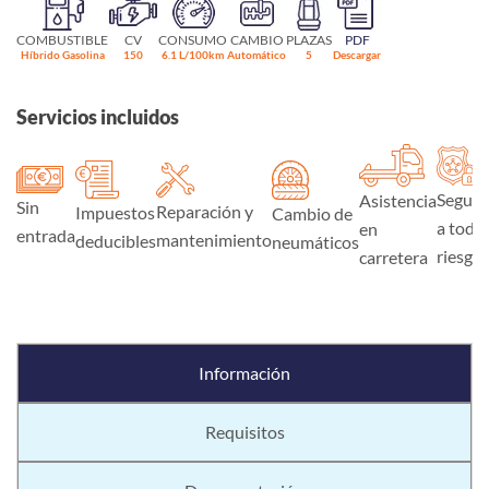
COMBUSTIBLE
CV
CONSUMO
CAMBIO
PLAZAS
PDF
Híbrido Gasolina
150
6.1 L/100km
Automático
5
Descargar
Servicios incluidos
Seguro
Asistencia
Sin
Reparación y
Impuestos
Cambio de
a todo
en
entrada
mantenimiento
deducibles
neumáticos
riesgo
carretera
Información
Requisitos