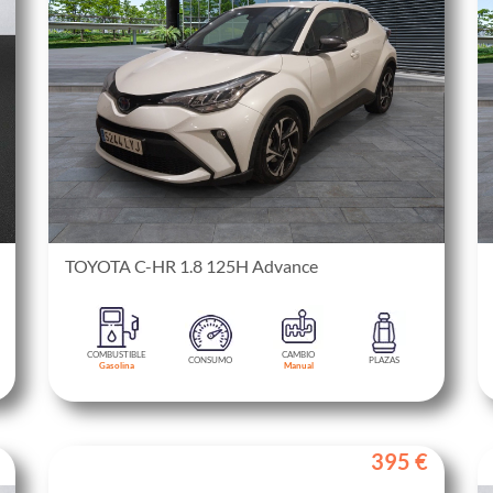
TOYOTA C-HR 1.8 125H Advance
COMBUSTIBLE
CAMBIO
CONSUMO
PLAZAS
Gasolina
Manual
395 €