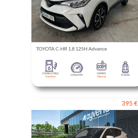
TOYOTA C-HR 1.8 125H Advance
COMBUSTIBLE
CAMBIO
CONSUMO
PLAZAS
Gasolina
Manual
395 €