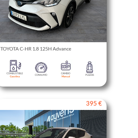
TOYOTA C-HR 1.8 125H Advance
COMBUSTIBLE
CAMBIO
CONSUMO
PLAZAS
Gasolina
Manual
395 €