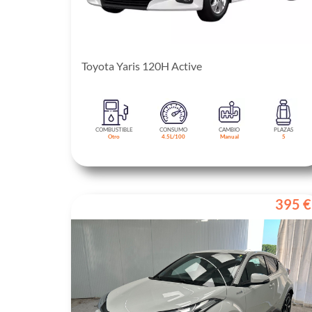
Toyota Yaris 120H Active
COMBUSTIBLE
CONSUMO
CAMBIO
PLAZAS
Otro
4.5L/100
Manual
5
395 €