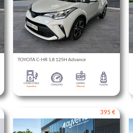
TOYOTA C-HR 1.8 125H Advance
COMBUSTIBLE
CAMBIO
CONSUMO
PLAZAS
Gasolina
Manual
395 €