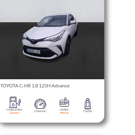
TOYOTA C-HR 1.8 125H Advance
COMBUSTIBLE
CAMBIO
CONSUMO
PLAZAS
Gasolina
Manual