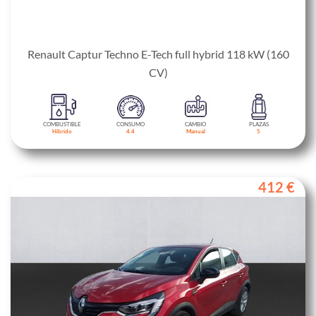
Renault Captur Techno E-Tech full hybrid 118 kW (160
CV)
COMBUSTIBLE
CONSUMO
CAMBIO
PLAZAS
Híbrido
4.4
Manual
5
412 €