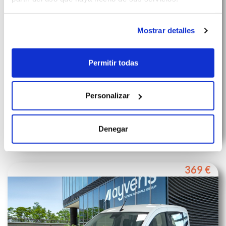
Mostrar detalles
Permitir todas
Renault Symbioz Evolution E-Tech Full Hybrid (160CV)
Personalizar
COMBUSTIBLE
CONSUMO
CAMBIO
PLAZAS
Otro
4.7 L/100km
Manual
5
Denegar
369 €