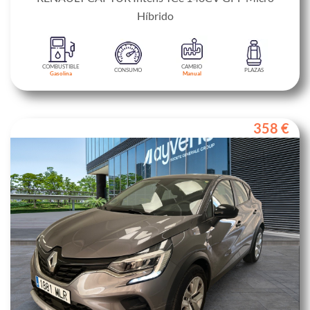
Híbrido
COMBUSTIBLE
CAMBIO
CONSUMO
PLAZAS
Gasolina
Manual
358 €