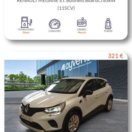
RENAULT MEGANE S.T. Business Blue dCi 85kW
(115CV)
COMBUSTIBLE
CAMBIO
CONSUMO
PLAZAS
Diésel
Manual
321 €