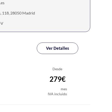
.es
s, 118, 28050 Madrid
-V
Ver Detalles
Desde
279€
mes
IVA incluido