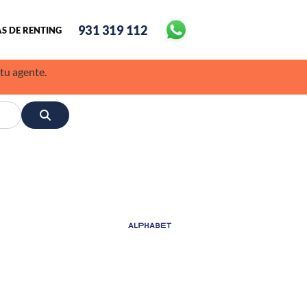
931 319 112
S DE RENTING
 tu agente.