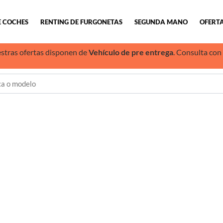
E COCHES
RENTING DE FURGONETAS
SEGUNDA MANO
OFERTA
stras ofertas disponen de
Vehículo de pre entrega
. Consulta con