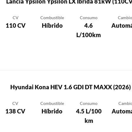
Lancia Ypsilon Ypsilon LX Ibrida 81kW (110CV
CV
Combustible
Consumo
Cambi
110 CV
Híbrido
4.6
Automá
L/100km
Hyundai Kona HEV 1.6 GDI DT MAXX (2026)
CV
Combustible
Consumo
Cambi
138 CV
Híbrido
4.5 L/100
Automá
km