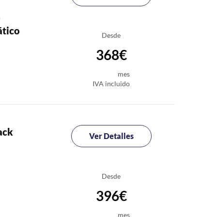
o
tico
Desde
368€
mes
IVA incluido
ack
Ver Detalles
Desde
396€
mes