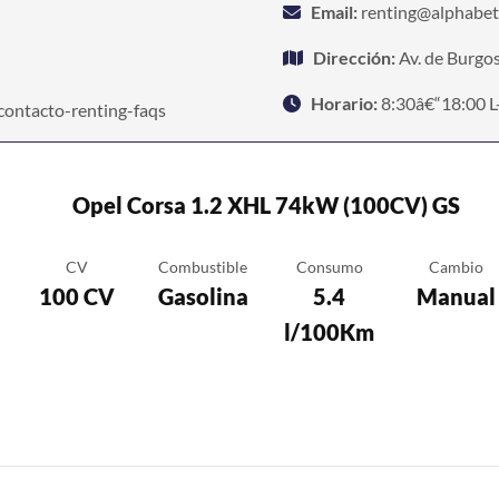
Email:
renting@alphabet
Dirección:
Av. de Burgo
Horario:
8:30â€“18:00 L
contacto-renting-faqs
Opel Corsa 1.2 XHL 74kW (100CV) GS
CV
Combustible
Consumo
Cambio
100 CV
Gasolina
5.4
Manual
l/100Km