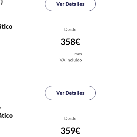
)
Ver Detalles
o
tico
Desde
358€
mes
IVA incluido
Ver Detalles
o
tico
Desde
359€