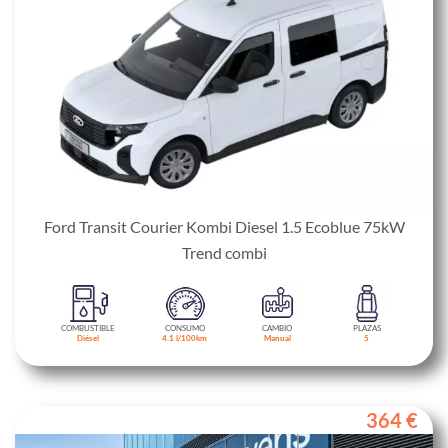
Ford Transit Courier Kombi Diesel 1.5 Ecoblue 75kW
Trend combi
COMBUSTIBLE
CONSUMO
CAMBIO
PLAZAS
Diésel
4.1 l/100km
Manual
5
364 €