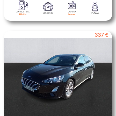
COMBUSTIBLE
CAMBIO
CONSUMO
PLAZAS
Híbrido
Manual
337 €