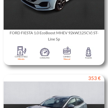
FORD FIESTA 1.0 EcoBoost MHEV 92kW(125CV) ST-
Line 5p
COMBUSTIBLE
CAMBIO
CONSUMO
PLAZAS
Híbrido
Manual
353 €