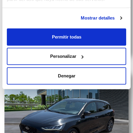
Mostrar detalles
FORD FOCUS 1.0 Ecoboost MHEV 114kW ST-Line
Permitir todas
COMBUSTIBLE
CAMBIO
CONSUMO
PLAZAS
Híbrido
Manual
Personalizar
373 €
Denegar