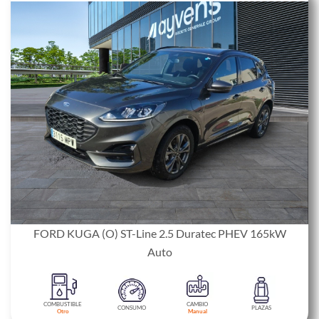
FORD KUGA (O) ST-Line 2.5 Duratec PHEV 165kW
Auto
COMBUSTIBLE
CAMBIO
CONSUMO
PLAZAS
Otro
Manual