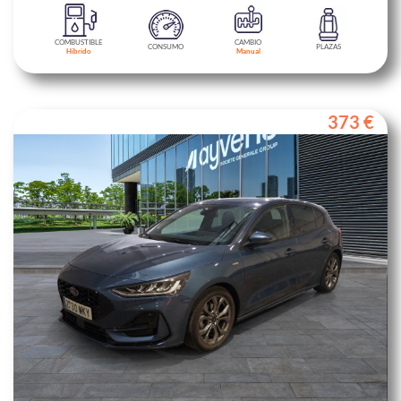
COMBUSTIBLE
CAMBIO
CONSUMO
PLAZAS
Híbrido
Manual
373 €