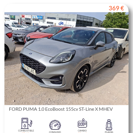
369 €
FORD PUMA 1.0 EcoBoost 155cv ST-Line X MHEV
COMBUSTIBLE
CAMBIO
CONSUMO
PLAZAS