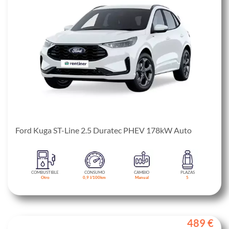
Ford Kuga ST-Line 2.5 Duratec PHEV 178kW Auto
COMBUSTIBLE
CONSUMO
CAMBIO
PLAZAS
Otro
0,9 l/100km
Manual
5
489 €