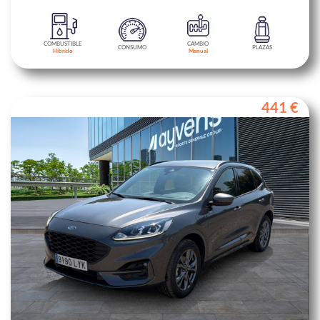
COMBUSTIBLE
CAMBIO
CONSUMO
PLAZAS
Híbrido
Manual
441 €