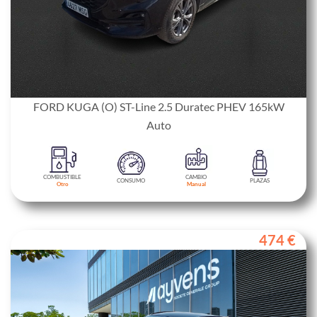
FORD KUGA (O) ST-Line 2.5 Duratec PHEV 165kW
Auto
COMBUSTIBLE
CAMBIO
CONSUMO
PLAZAS
Otro
Manual
474 €