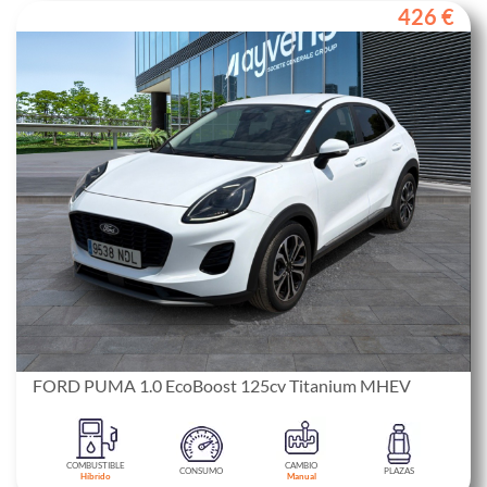
426 €
FORD PUMA 1.0 EcoBoost 125cv Titanium MHEV
COMBUSTIBLE
CAMBIO
CONSUMO
PLAZAS
Híbrido
Manual