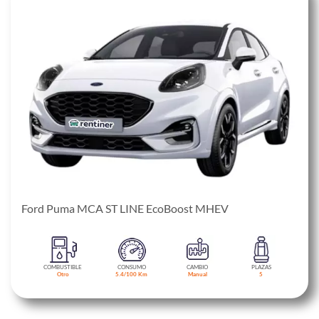
Ford Puma MCA ST LINE EcoBoost MHEV
COMBUSTIBLE
CONSUMO
CAMBIO
PLAZAS
Otro
5.4/100 Km
Manual
5