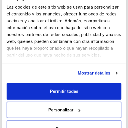
embargo, el secreto para ahorrar no es solo mirar la
Las cookies de este sitio web se usan para personalizar
cuota más baja, sino analizar el valor real de lo que
el contenido y los anuncios, ofrecer funciones de redes
incluye. En
Rentiner
, filtramos el ruido del mercado para
sociales y analizar el tráfico. Además, compartimos
presentarte
ofertas renting particulares
que realmente
información sobre el uso que haga del sitio web con
protegen tu liquidez.
nuestros partners de redes sociales, publicidad y análisis
web, quienes pueden combinarla con otra información
Leer más
que les haya proporcionado o que hayan recopilado a
partir del uso que haya hecho de sus servicios.
Mostrar detalles
Permitir todas
Personalizar