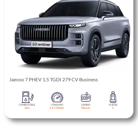
Jaecoo 7 PHEV 1.5 TGDI 279 CV Business
COMBUSTIBLE
CONSUMO
CAMBIO
PLAZAS
Otro
2.4 L/100km
Manual
5