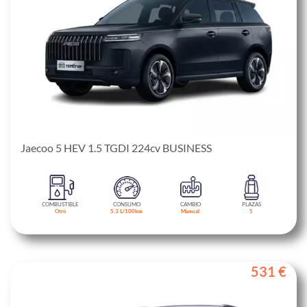
Jaecoo 5 HEV 1.5 TGDI 224cv BUSINESS
COMBUSTIBLE
CONSUMO
CAMBIO
PLAZAS
Otro
5.3 L/100km
Manual
5
531 €