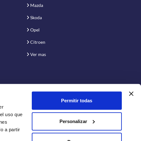
Mazda
Skoda
Opel
Citroen
Ver mas
Permitir todas
er
 el uso que
Personalizar
enes
 a partir
Conecta con nosotros: