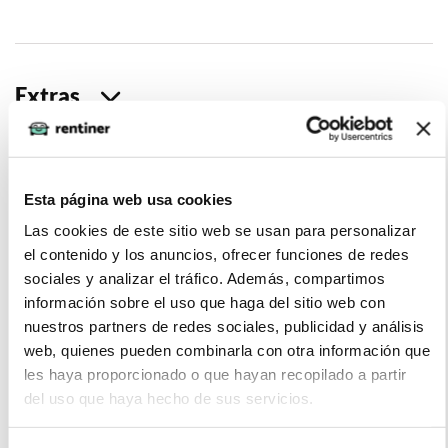
Extras
Esta página web usa cookies
La imagen del coche puede no coincidir con el vehículo
ofertado. Los datos y la información publicada ha sido
Las cookies de este sitio web se usan para personalizar
obtenida de la empresa ofertante del renting y tiene solo
el contenido y los anuncios, ofrecer funciones de redes
efectos informativos no contractuales.
sociales y analizar el tráfico. Además, compartimos
información sobre el uso que haga del sitio web con
Número de oferta:DRV-DRV-21784 3s-4s Última
nuestros partners de redes sociales, publicidad y análisis
actualización: 2026-07-08
web, quienes pueden combinarla con otra información que
les haya proporcionado o que hayan recopilado a partir
del uso que haya hecho de sus servicios.