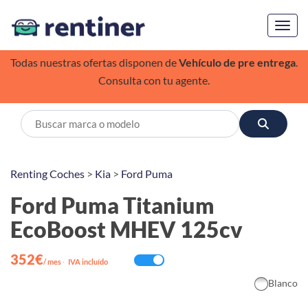
Toggl
Todas nuestras ofertas disponen de
Vehículo de pre entrega
.
Consulta con tu agente.
Renting Coches
>
Kia
>
Ford Puma
Ford Puma Titanium
EcoBoost MHEV 125cv
352€
/ mes
·
IVA incluído
Blanco