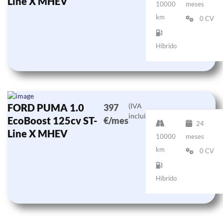
Line X MHEV
10000
meses
km
0 CV
Híbrido
FORD PUMA 1.0
(IVA
397
incluido)
EcoBoost 125cv ST-
€/mes
24
Line X MHEV
10000
meses
km
0 CV
Híbrido