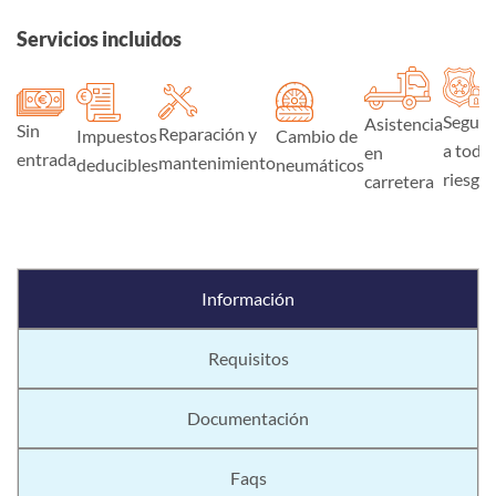
Servicios incluidos
Seguro
Asistencia
Sin
Reparación y
Impuestos
Cambio de
a todo
en
entrada
mantenimiento
deducibles
neumáticos
riesgo
carretera
Información
Requisitos
Documentación
Faqs