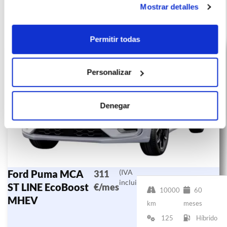
Mostrar detalles
Otras ofertas de Ford Puma
Permitir todas
Personalizar
Denegar
Ford Puma MCA
(IVA
311
incluido)
ST LINE EcoBoost
€/mes
10000
60
MHEV
km
meses
125
Híbrido