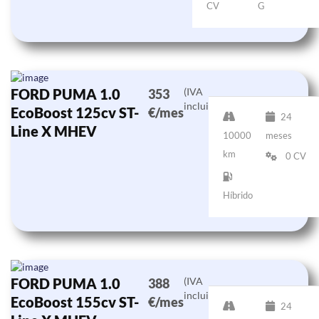
CV
G
FORD PUMA 1.0
(IVA
353
incluido)
EcoBoost 125cv ST-
€/mes
24
Line X MHEV
10000
meses
km
0 CV
Híbrido
FORD PUMA 1.0
(IVA
388
incluido)
EcoBoost 155cv ST-
€/mes
24