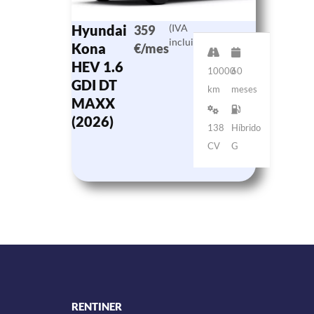
Hyundai
(IVA
359
incluido)
Kona
€/mes
HEV 1.6
10000
60
GDI DT
km
meses
MAXX
(2026)
138
Híbrido
CV
G
RENTINER