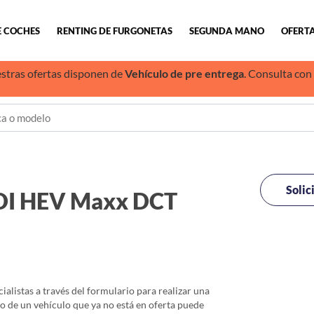
E COCHES
RENTING DE FURGONETAS
SEGUNDA MANO
OFERTA
stras ofertas disponen de
Vehículo de pre entrega
. Consulta con
Solic
I HEV Maxx DCT
alistas a través del formulario para realizar una
io de un vehículo que ya no está en oferta puede