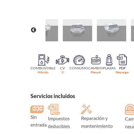
COMBUSTIBLE
CV
CONSUMO
CAMBIO
PLAZAS
PDF
Híbrido
0
Manual
Descargar
Servicios incluidos
Sin
Reparación y
Impuestos
Cam
entrada
mantenimiento
deducibles
neu