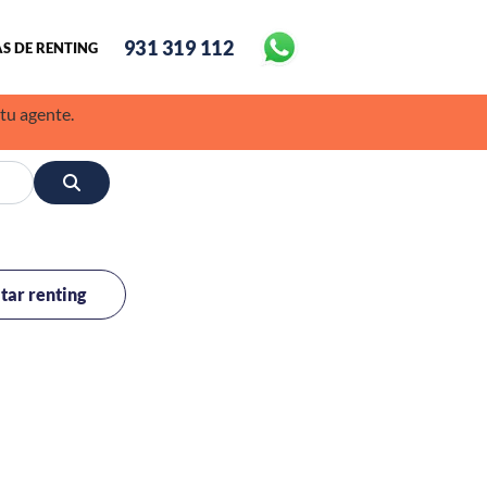
931 319 112
S DE RENTING
 tu agente.
itar renting