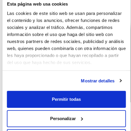
Esta página web usa cookies
Otras ofertas de HYUNDAI KONA
Las cookies de este sitio web se usan para personalizar
el contenido y los anuncios, ofrecer funciones de redes
sociales y analizar el tráfico. Además, compartimos
información sobre el uso que haga del sitio web con
nuestros partners de redes sociales, publicidad y análisis
web, quienes pueden combinarla con otra información que
les haya proporcionado o que hayan recopilado a partir
del uso que haya hecho de sus servicios.
Mostrar detalles
Permitir todas
Hyundai Kona
(IVA
359
incluido)
HEV 1.6 GDI DT
€/mes
10000
60
MAXX (2026)
km
meses
Personalizar
138
Híbrido