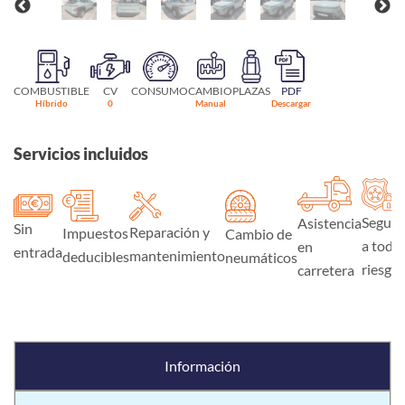
COMBUSTIBLE
CV
CONSUMO
CAMBIO
PLAZAS
PDF
Híbrido
0
Manual
Descargar
Servicios incluidos
Seguro
Asistencia
Sin
Reparación y
Impuestos
Cambio de
a todo
en
entrada
mantenimiento
deducibles
neumáticos
riesgo
carretera
Información