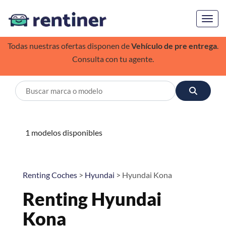
Toggl
Todas nuestras ofertas disponen de
Vehículo de pre entrega
.
Consulta con tu agente.
1 modelos disponibles
Renting Coches
>
Hyundai
> Hyundai Kona
Renting Hyundai
Kona