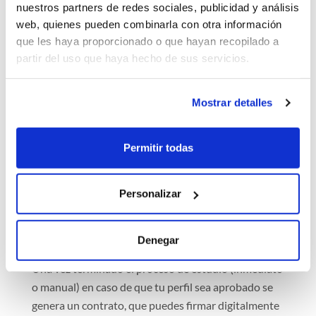
nuestros partners de redes sociales, publicidad y análisis
Si eres autónomo o empresa:
web, quienes pueden combinarla con otra información
que les haya proporcionado o que hayan recopilado a
Ponte en contacto con un asesor para que te indique
partir del uso que haya hecho de sus servicios.
la documentación que debes presentar. En caso de
ser autónomo necesitaremos las presentaciones de
Mostrar detalles
tus IVAs trimestrales, la declaración censal y tu vida
laboral. En caso de empresas puede que además de
los IVAs necesitemos escrituras de la empresa para
Permitir todas
revisar que el administrador de la sociedad sea
quien firme. Las empresas no pueden realizar el
Personalizar
estudio online porque un analista de riesgos debe
analizar la documentación manualmente para
generar el contrato.
Denegar
Una vez terminado el proceso de estudio (inmediato
o manual) en caso de que tu perfil sea aprobado se
genera un contrato, que puedes firmar digitalmente