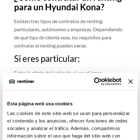
para un Hyundai Kona?
Existen tres tipos de contratos de renting:
particulares, autónomos y empresas. Dependiendo
de qué tipo de cliente seas, los requisitos para
contratar el renting pueden variar.
Si eres particular:
Entra la oferta del vehículo, si ves el icono
"Aprobación Inmediata" podrás optar a un estudio
online para revisar los movimientos de tu banco y
generar el contrato de forma rápida. En cualquier
Esta página web usa cookies
otro caso (o si no deseas el estudio online),
necesitaremos recibir la siguiente documentación:
Las cookies de este sitio web se usan para personalizar
el contenido y los anuncios, ofrecer funciones de redes
copia de tu DNI, copia de tu carnet de conducir,
sociales y analizar el tráfico. Además, compartimos
últimas dos nóminas, última declaración de la Renta,
información sobre el uso que haga del sitio web con
y un justificante de titularidad del banco.