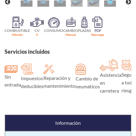
COMBUSTIBLE
CV
CONSUMO
CAMBIO
PLAZAS
PDF
Híbrido
0
Manual
Descargar
Servicios incluidos
Seguro
Asistencia
Sin
Reparación y
Impuestos
Cambio de
a todo
en
entrada
mantenimiento
deducibles
neumáticos
riesgo
carretera
Información