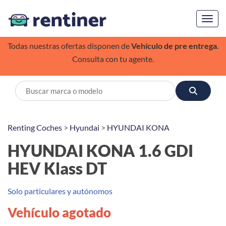
Toggl
Todas nuestras ofertas disponen de
Vehículo de pre entrega
.
Consulta con tu agente.
Renting Coches
>
Hyundai
>
HYUNDAI KONA
HYUNDAI KONA 1.6 GDI
HEV Klass DT
Solo particulares y autónomos
Vehículo agotado