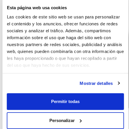
Esta página web usa cookies
Otras ofertas de HYUNDAI KONA
Las cookies de este sitio web se usan para personalizar
el contenido y los anuncios, ofrecer funciones de redes
sociales y analizar el tráfico. Además, compartimos
información sobre el uso que haga del sitio web con
nuestros partners de redes sociales, publicidad y análisis
web, quienes pueden combinarla con otra información que
les haya proporcionado o que hayan recopilado a partir
del uso que haya hecho de sus servicios.
Mostrar detalles
Permitir todas
Hyundai Kona
(IVA
359
incluido)
HEV 1.6 GDI DT
€/mes
10000
60
Personalizar
MAXX (2026)
km
meses