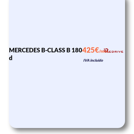
425€
MERCEDES B-CLASS B 180
/mes
d
IVA incluido