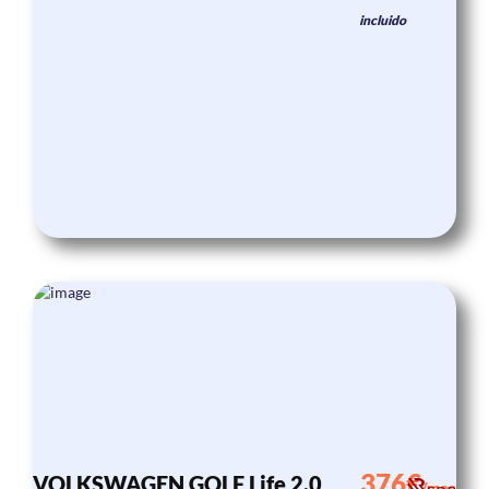
incluido
376€
VOLKSWAGEN GOLF Life 2.0
/mes