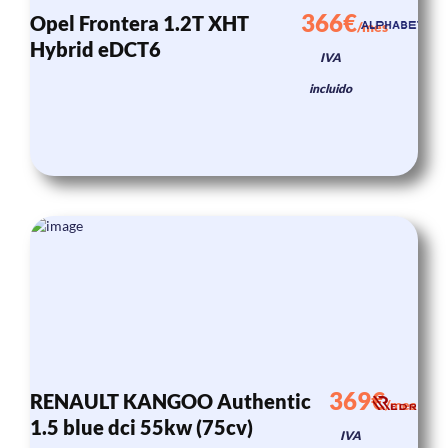
366€
Opel Frontera 1.2T XHT
/mes
Hybrid eDCT6
IVA
incluido
369€
RENAULT KANGOO Authentic
/mes
1.5 blue dci 55kw (75cv)
IVA