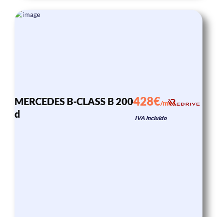
428€
MERCEDES B-CLASS B 200
/mes
d
IVA incluido