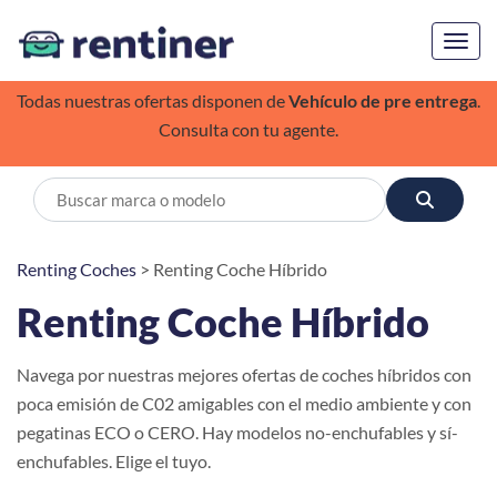
Toggl
Todas nuestras ofertas disponen de
Vehículo de pre entrega
.
Consulta con tu agente.
Renting Coches
> Renting Coche Híbrido
Renting Coche Híbrido
Navega por nuestras mejores ofertas de coches híbridos con
poca emisión de C02 amigables con el medio ambiente y con
pegatinas ECO o CERO. Hay modelos no-enchufables y sí-
enchufables. Elige el tuyo.