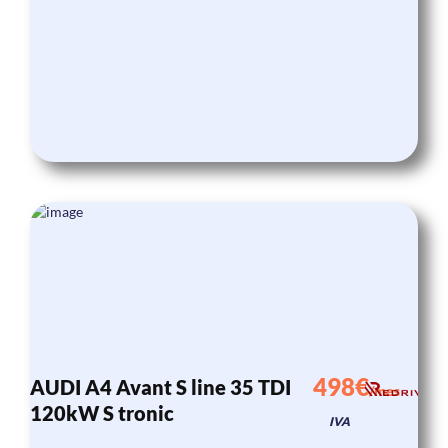
498€
AUDI A4 Avant S line 35 TDI
/mes
120kW S tronic
IVA