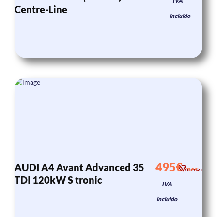
IVA
Centre-Line
incluido
495€
AUDI A4 Avant Advanced 35
/mes
TDI 120kW S tronic
IVA
incluido