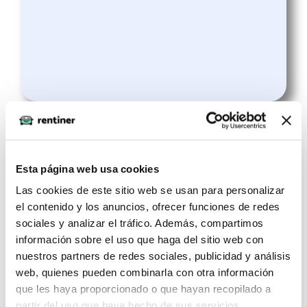
Esta página web usa cookies
Las cookies de este sitio web se usan para personalizar
el contenido y los anuncios, ofrecer funciones de redes
sociales y analizar el tráfico. Además, compartimos
información sobre el uso que haga del sitio web con
439€
FORD MONDEO 2.0 Híbrido
nuestros partners de redes sociales, publicidad y análisis
/mes
138kW Trend HEV Auto SB
web, quienes pueden combinarla con otra información
IVA
que les haya proporcionado o que hayan recopilado a
incluido
partir del uso que haya hecho de sus servicios.