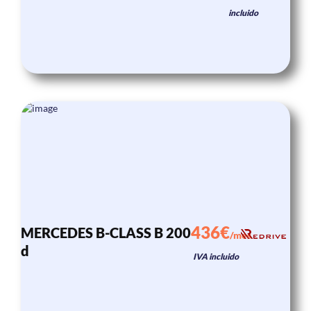
incluido
436€
MERCEDES B-CLASS B 200
/mes
d
IVA incluido