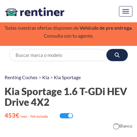
Toggl
Todas nuestras ofertas disponen de
Vehículo de pre entrega
.
Consulta con tu agente.
Renting Coches
>
Kia
>
Kia Sportage
Kia Sportage 1.6 T-GDi HEV
Drive 4X2
453€
/ mes
·
IVA incluído
Blanco