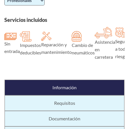
Servicios incluidos
Seguro
Asistencia
Sin
Reparación y
Impuestos
Cambio de
a todo
en
entrada
mantenimiento
deducibles
neumáticos
riesgo
carretera
Información
Requisitos
Documentación