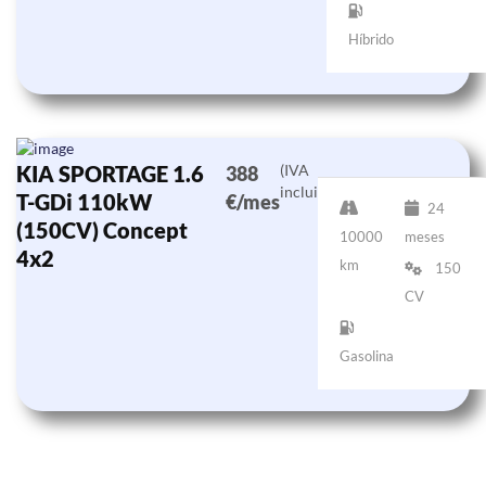
Híbrido
KIA SPORTAGE 1.6
(IVA
388
incluido)
T-GDi 110kW
€/mes
24
(150CV) Concept
10000
meses
4x2
km
150
CV
Gasolina