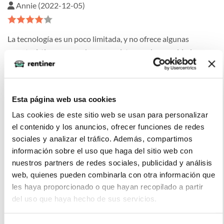
Annie (2022-12-05)
La tecnología es un poco limitada, y no ofrece algunas
características avanzadas como sistemas de seguridad
avanzados, aunque el interior del vehículo es muy cómodo
para los ocupantes y ofrece una buena visibilidad desde el
asiento del conductor.
Esta página web usa cookies
Las cookies de este sitio web se usan para personalizar
el contenido y los anuncios, ofrecer funciones de redes
sociales y analizar el tráfico. Además, compartimos
Luis C. (2022-12-05)
información sobre el uso que haga del sitio web con
nuestros partners de redes sociales, publicidad y análisis
web, quienes pueden combinarla con otra información que
No tiene la misma velocidad que algunos de sus
les haya proporcionado o que hayan recopilado a partir
competidores y al no ser tan cómodo no creo que sea un
del uso que haya hecho de sus servicios.
coche más adecuado para viajes largos