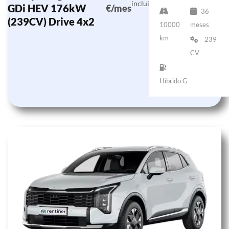
incluido)
GDi HEV 176kW
€/mes
36
(239CV) Drive 4x2
10000
meses
km
239
CV
Híbrido G