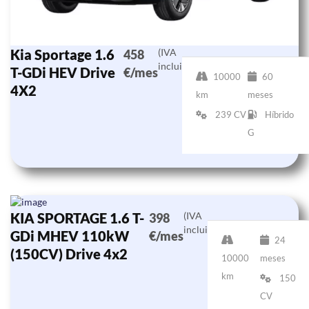
Kia Sportage 1.6
(IVA
458
incluido)
T-GDi HEV Drive
€/mes
10000
60
4X2
km
meses
239 CV
Híbrido
G
KIA SPORTAGE 1.6 T-
(IVA
398
incluido)
GDi MHEV 110kW
€/mes
24
(150CV) Drive 4x2
10000
meses
km
150
CV