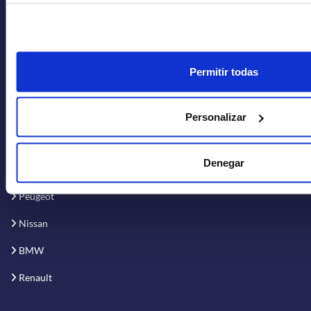
Política de Cookies
OFERTAS POR MARCAS
Permitir todas
Toyota
Volkswagen
Personalizar
Kia
Denegar
Audi
Peugeot
Nissan
BMW
Renault