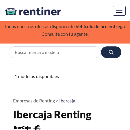
Toggl
Todas nuestras ofertas disponen de
Vehículo de pre entrega
.
Consulta con tu agente.
1 modelos disponibles
Empresas de Renting >
Ibercaja
Ibercaja Renting