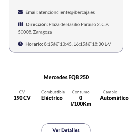
Email:
atencioncliente@ibercaja.es
Dirección:
Plaza de Basilio Paraíso 2. C.P.
50008, Zaragoza
Horario:
8:15â€“13:45, 16:15â€“18:30 L-V
Mercedes EQB 250
CV
Combustible
Consumo
Cambio
190 CV
Eléctrico
0
Automático
l/100Km
Ver Detalles