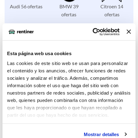
Audi 56 ofertas
BMW 39
Citroen 14
ofertas
ofertas
Esta página web usa cookies
Fiat 2 ofertas
Ford 26 ofertas
Honda 1
ofertas
Las cookies de este sitio web se usan para personalizar
el contenido y los anuncios, ofrecer funciones de redes
sociales y analizar el tráfico. Además, compartimos
información sobre el uso que haga del sitio web con
nuestros partners de redes sociales, publicidad y análisis
web, quienes pueden combinarla con otra información
Hyundai 8
Jeep 2 ofertas
Kia 55 ofertas
que les haya proporcionado o que hayan recopilado a
ofertas
partir del uso que haya hecho de sus servicios.
Mostrar detalles