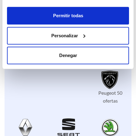
Lexus 6 ofertas
Mazda 25
ofertas
Permitir todas
Personalizar
Mercedes 9
Nissan 36
Opel 14 ofertas
Denegar
ofertas
ofertas
Peugeot 50
ofertas