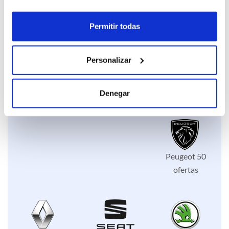
Lexus 6 ofertas
Mazda 25
ofertas
Permitir todas
Personalizar
Mercedes 9
Nissan 36
Opel 14 ofertas
Denegar
ofertas
ofertas
Peugeot 50
ofertas