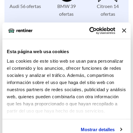
Audi 56 ofertas
BMW 39
Citroen 14
ofertas
ofertas
Esta página web usa cookies
Fiat 2 ofertas
Ford 26 ofertas
Honda 1
ofertas
Las cookies de este sitio web se usan para personalizar
el contenido y los anuncios, ofrecer funciones de redes
sociales y analizar el tráfico. Además, compartimos
información sobre el uso que haga del sitio web con
nuestros partners de redes sociales, publicidad y análisis
web, quienes pueden combinarla con otra información
Hyundai 8
Jeep 2 ofertas
Kia 55 ofertas
que les haya proporcionado o que hayan recopilado a
ofertas
partir del uso que haya hecho de sus servicios.
Mostrar detalles