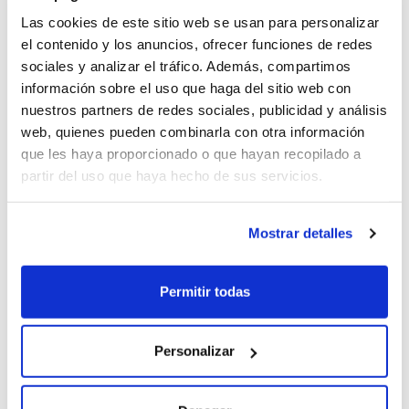
embargo, el secreto para ahorrar no es solo mirar la
Las cookies de este sitio web se usan para personalizar
cuota más baja, sino analizar el valor real de lo que
el contenido y los anuncios, ofrecer funciones de redes
incluye. En
Rentiner
, filtramos el ruido del mercado para
sociales y analizar el tráfico. Además, compartimos
presentarte
ofertas renting particulares
que realmente
información sobre el uso que haga del sitio web con
protegen tu liquidez.
nuestros partners de redes sociales, publicidad y análisis
web, quienes pueden combinarla con otra información
Leer más
que les haya proporcionado o que hayan recopilado a
partir del uso que haya hecho de sus servicios.
Mostrar detalles
Permitir todas
Personalizar