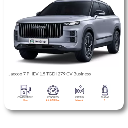
Jaecoo 7 PHEV 1.5 TGDI 279 CV Business
COMBUSTIBLE
CONSUMO
CAMBIO
PLAZAS
Otro
2.4 L/100km
Manual
5