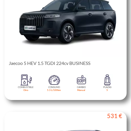
Jaecoo 5 HEV 1.5 TGDI 224cv BUSINESS
COMBUSTIBLE
CONSUMO
CAMBIO
PLAZAS
Otro
5.3 L/100km
Manual
5
531 €