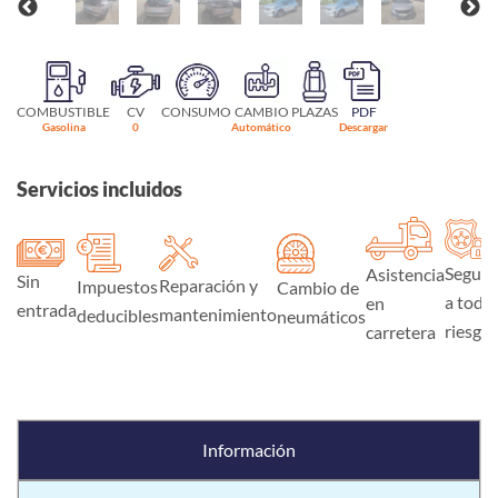
COMBUSTIBLE
CV
CONSUMO
CAMBIO
PLAZAS
PDF
Gasolina
0
Automático
Descargar
Servicios incluidos
Seguro
Asistencia
Sin
Reparación y
Impuestos
Cambio de
a todo
en
entrada
mantenimiento
deducibles
neumáticos
riesgo
carretera
Información