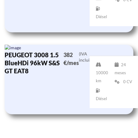
Diésel
PEUGEOT 3008 1.5
(IVA
382
incluido)
BlueHDi 96kW S&S
€/mes
24
GT EAT8
10000
meses
km
0 CV
Diésel