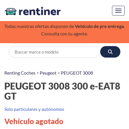
Toggl
Todas nuestras ofertas disponen de
Vehículo de pre entrega
.
Consulta con tu agente.
Renting Coches
>
Peugeot
>
PEUGEOT 3008
PEUGEOT 3008 300 e-EAT8
GT
Solo particulares y autónomos
Vehículo agotado