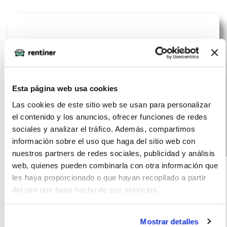
Esta página web usa cookies
Las cookies de este sitio web se usan para personalizar
el contenido y los anuncios, ofrecer funciones de redes
sociales y analizar el tráfico. Además, compartimos
información sobre el uso que haga del sitio web con
Peugeot 3008
(IVA
nuestros partners de redes sociales, publicidad y análisis
449
incluido)
web, quienes pueden combinarla con otra información que
Allure HYBRID
€/mes
15000
12
les haya proporcionado o que hayan recopilado a partir
145 e-DCS6
km
meses
del uso que haya hecho de sus servicios.
145
Híbrido
CV
G
Mostrar detalles