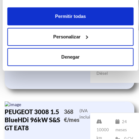
Permitir todas
PEUGEOT 3008 1.5
(IVA
395
incluido)
BlueHDi 96kW S&S
€/mes
Personalizar
24
GT EAT8
10000
meses
km
0 CV
Denegar
Diésel
PEUGEOT 3008 1.5
(IVA
368
incluido)
BlueHDi 96kW S&S
€/mes
24
GT EAT8
10000
meses
km
0 CV