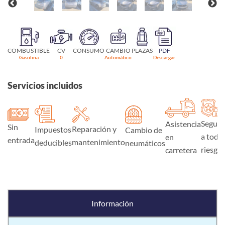
COMBUSTIBLE
CV
CONSUMO
CAMBIO
PLAZAS
PDF
Gasolina
0
Automático
Descargar
Servicios incluidos
Seguro
Asistencia
Sin
Reparación y
Impuestos
Cambio de
a todo
en
entrada
mantenimiento
deducibles
neumáticos
riesgo
carretera
Información