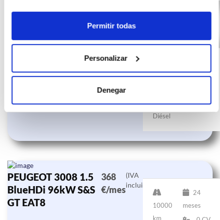
Permitir todas
PEUGEOT 3008 1.5
(IVA
395
incluido)
BlueHDi 96kW S&S
€/mes
Personalizar
24
GT EAT8
10000
meses
km
0 CV
Denegar
Diésel
PEUGEOT 3008 1.5
(IVA
368
incluido)
BlueHDi 96kW S&S
€/mes
24
GT EAT8
10000
meses
km
0 CV