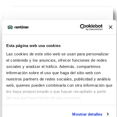
Esta página web usa cookies
Las cookies de este sitio web se usan para personalizar
el contenido y los anuncios, ofrecer funciones de redes
sociales y analizar el tráfico. Además, compartimos
información sobre el uso que haga del sitio web con
Peugeot 3008
(IVA
nuestros partners de redes sociales, publicidad y análisis
449
incluido)
web, quienes pueden combinarla con otra información que
Allure HYBRID
€/mes
15000
12
les haya proporcionado o que hayan recopilado a partir
145 e-DCS6
km
meses
del uso que haya hecho de sus servicios.
145
Híbrido
CV
G
Mostrar detalles