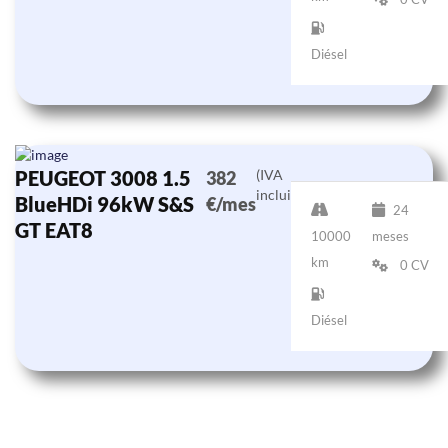
Diésel
PEUGEOT 3008 1.5
(IVA
382
incluido)
BlueHDi 96kW S&S
€/mes
24
GT EAT8
10000
meses
km
0 CV
Diésel