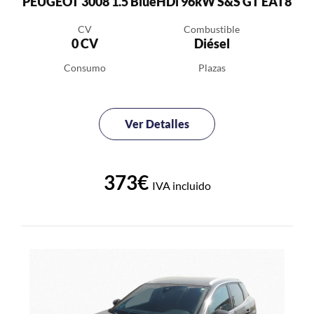
PEUGEOT 3008 1.5 BlueHDi 96kW S&S GT EAT8
CV
Combustible
0 CV
Diésel
Consumo
Plazas
Ver Detalles
373€
IVA incluido