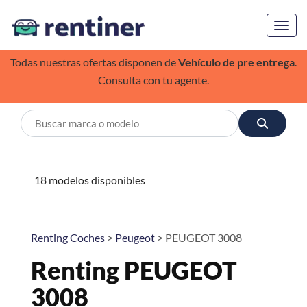
Toggl
Todas nuestras ofertas disponen de
Vehículo de pre entrega
.
Consulta con tu agente.
18 modelos disponibles
Renting Coches
>
Peugeot
> PEUGEOT 3008
Renting PEUGEOT
3008