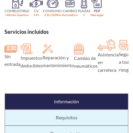
COMBUSTIBLE
CV
CONSUMO
CAMBIO
PLAZAS
PDF
Híbrido Gasolina
145
4,9L/100Km
Automático
5
Descargar
Servicios incluidos
Seguro
Asistencia
Sin
Reparación y
Impuestos
Cambio de
a todo
en
entrada
mantenimiento
deducibles
neumáticos
riesgo
carretera
Información
Requisitos