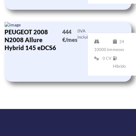
PEUGEOT 2008
(IVA
444
incluido)
N2008 Allure
€/mes
24
Hybrid 145 eDCS6
10000 km
meses
0 CV
Híbrido