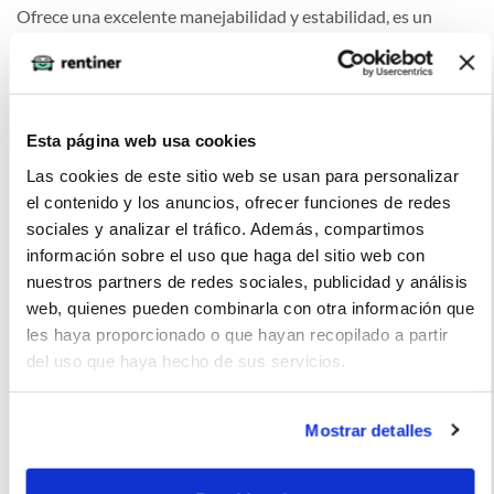
Ofrece una excelente manejabilidad y estabilidad, es un
vehículo confiable y seguro.
Esta página web usa cookies
La imagen del coche puede no coincidir con el vehículo
Las cookies de este sitio web se usan para personalizar
ofertado. Los datos y la información publicada ha sido
el contenido y los anuncios, ofrecer funciones de redes
obtenida de la empresa ofertante del renting y tiene solo
sociales y analizar el tráfico. Además, compartimos
efectos informativos no contractuales.
información sobre el uso que haga del sitio web con
nuestros partners de redes sociales, publicidad y análisis
Número de oferta:SBD-SBD-17508 8s-10s Última
web, quienes pueden combinarla con otra información que
actualización: 2025-10-14
les haya proporcionado o que hayan recopilado a partir
del uso que haya hecho de sus servicios.
Mostrar detalles
Otras ofertas de Peugeot 2008