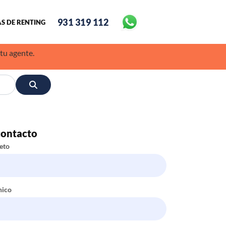
931 319 112
S DE RENTING
 tu agente.
contacto
eto
nico