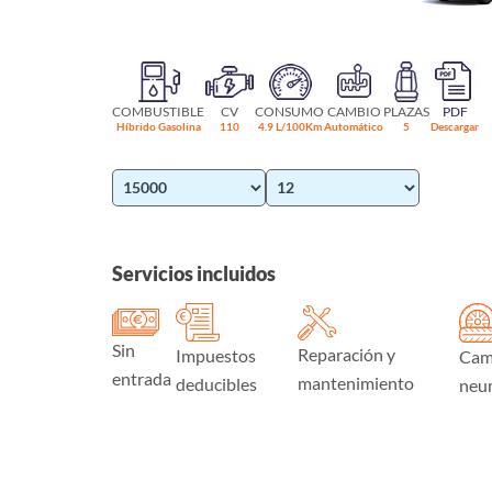
COMBUSTIBLE
CV
CONSUMO
CAMBIO
PLAZAS
PDF
Híbrido Gasolina
110
4.9 L/100Km
Automático
5
Descargar
Servicios incluidos
Sin
Reparación y
Impuestos
Cam
entrada
mantenimiento
deducibles
neu