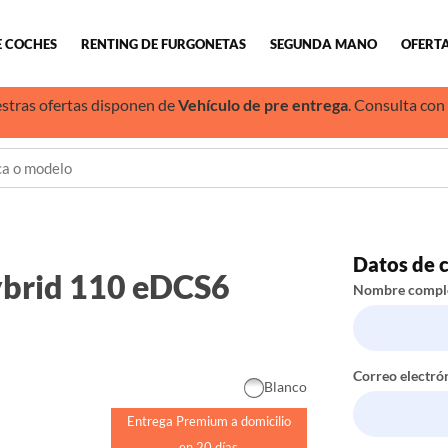
E COCHES
RENTING DE FURGONETAS
SEGUNDA MANO
OFERTA
stras ofertas disponen de
Vehículo de pre entrega
. Consulta con
Datos de 
ybrid 110 eDCS6
Nombre compl
Correo electró
Blanco
Entrega Premium a domicilio
en 20 días