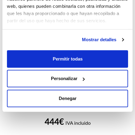
web, quienes pueden combinarla con otra información
que les haya proporcionado o que hayan recopilado a
partir del uso que haya hecho de sus servicios.
Mostrar detalles
PEUGEOT 2008 N2008 Allure Hybrid 145 eDCS6
CV
Combustible
Permitir todas
0 CV
Híbrido
Consumo
Plazas
Personalizar
Ver Detalles
Denegar
444€
IVA incluido