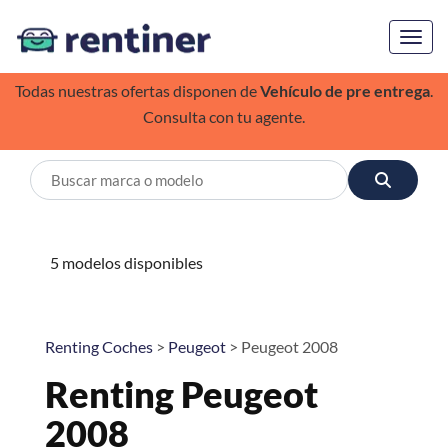
Toggl
Todas nuestras ofertas disponen de
Vehículo de pre entrega
.
Consulta con tu agente.
5 modelos disponibles
Renting Coches
>
Peugeot
> Peugeot 2008
Renting Peugeot
2008