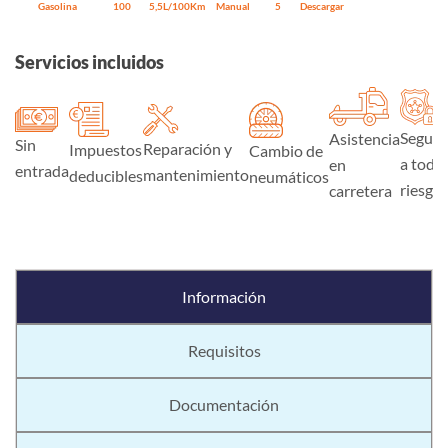
Gasolina
100
5,5L/100Km
Manual
5
Descargar
Servicios incluidos
Seguro
Asistencia
Sin
Reparación y
Impuestos
Cambio de
a todo
en
entrada
mantenimiento
deducibles
neumáticos
riesgo
carretera
Información
Requisitos
Documentación