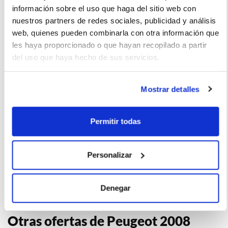
información sobre el uso que haga del sitio web con
Ofrece una excelente manejabilidad y estabilidad, es un
nuestros partners de redes sociales, publicidad y análisis
vehículo confiable y seguro.
web, quienes pueden combinarla con otra información que
les haya proporcionado o que hayan recopilado a partir
del uso que haya hecho de sus servicios.
La imagen del coche puede no coincidir con el vehículo
Mostrar detalles
ofertado. Los datos y la información publicada ha sido
obtenida de la empresa ofertante del renting y tiene solo
efectos informativos no contractuales.
Permitir todas
Número de oferta:AYV-AYV-18245 4m-5m Última
Personalizar
actualización: 2025-05-19
Denegar
Otras ofertas de Peugeot 2008