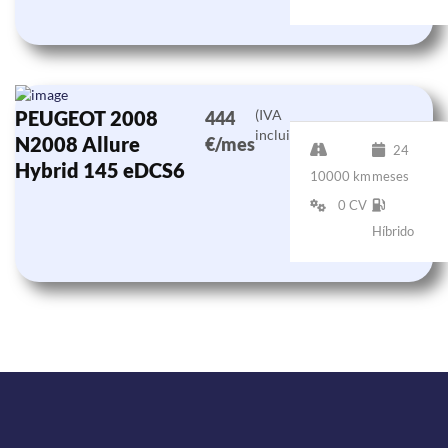
PEUGEOT 2008
(IVA
444
incluido)
N2008 Allure
€/mes
24
Hybrid 145 eDCS6
10000 km
meses
0 CV
Híbrido