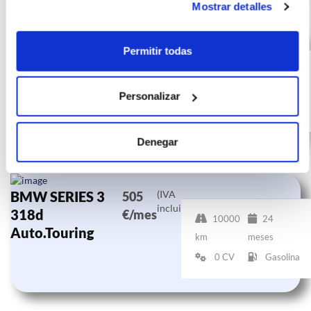
Mostrar detalles
BMW SERIES 3
(IVA
659
Permitir todas
incluido)
318d Auto.
€/mes
10000
24 meses
km
0 CV
Personalizar
Gasolina
Denegar
BMW SERIES 3
(IVA
505
incluido)
318d
€/mes
10000
24
Auto.Touring
km
meses
0 CV
Gasolina