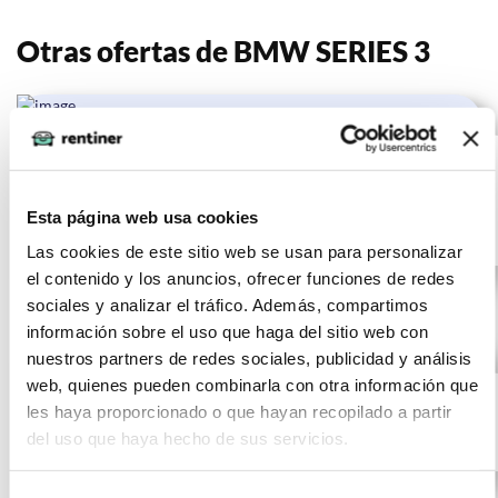
Otras ofertas de BMW SERIES 3
BMW SERIES 3
(IVA
501
incluido)
318d Auto.
€/mes
10000
24 meses
km
0 CV
Esta página web usa cookies
Gasolina
Las cookies de este sitio web se usan para personalizar
el contenido y los anuncios, ofrecer funciones de redes
sociales y analizar el tráfico. Además, compartimos
información sobre el uso que haga del sitio web con
nuestros partners de redes sociales, publicidad y análisis
BMW SERIES
(IVA
536
web, quienes pueden combinarla con otra información que
incluido)
3 320e
€/mes
10000 km
24 meses
les haya proporcionado o que hayan recopilado a partir
0 CV
Gasolina
del uso que haya hecho de sus servicios.