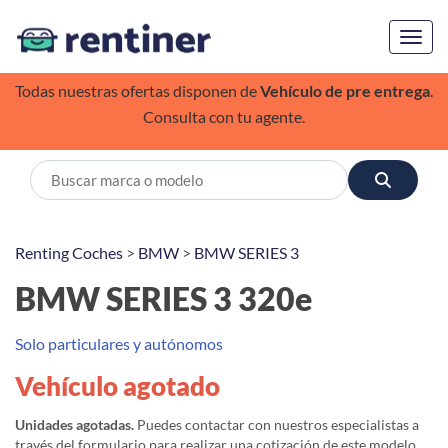
Toggl
Todas nuestras ofertas disponen de
Vehículo de pre entrega
.
Consulta con tu agente.
Renting Coches
>
BMW
>
BMW SERIES 3
BMW SERIES 3 320e
Solo particulares y autónomos
Vehículo agotado
Unidades agotadas.
Puedes contactar con nuestros especialistas a
través del formulario para realizar una cotización de este modelo,