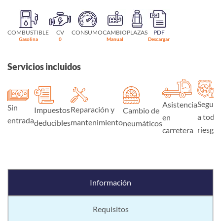
COMBUSTIBLE
CV
CONSUMO
CAMBIO
PLAZAS
PDF
Gasolina
0
Manual
Descargar
Servicios incluidos
Seguro
Asistencia
Sin
Reparación y
Impuestos
Cambio de
a todo
en
entrada
mantenimiento
deducibles
neumáticos
riesgo
carretera
Información
Requisitos