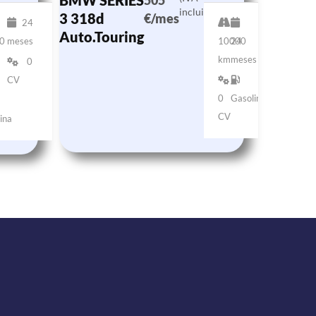
BMW SERIES
505
incluido)
3 318d
€/mes
24
Auto.Touring
0
meses
10000
24
km
meses
0
CV
0
Gasolina
CV
ina