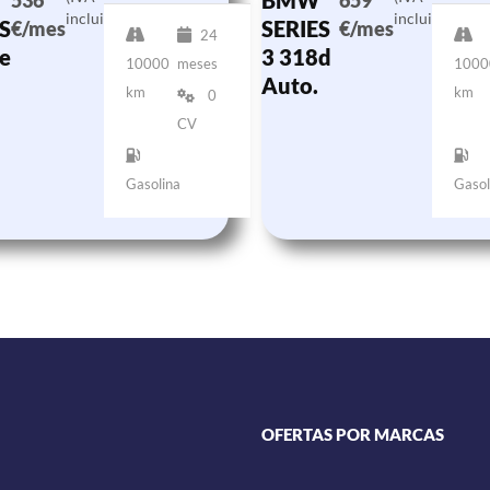
BMW
536
659
incluido)
incluido)
S
SERIES
€/mes
€/mes
24
e
3 318d
10000
meses
1000
Auto.
km
km
0
CV
Gasolina
Gasol
OFERTAS POR MARCAS