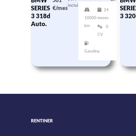
BMW
BMW
501
incluido)
SERIES
SERIE
€/mes
24
3 318d
3 320
10000
meses
Auto.
km
0
CV
Gasolina
RENTINER