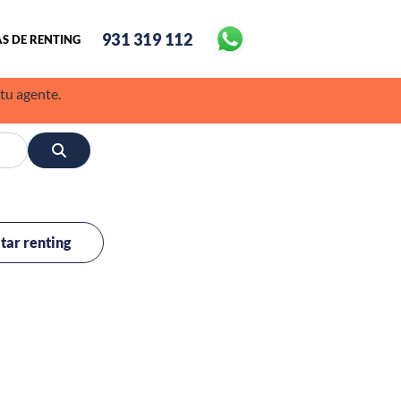
931 319 112
S DE RENTING
 tu agente.
itar renting