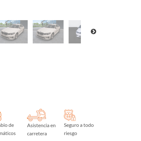
bio de
Seguro a todo
Asistencia en
máticos
riesgo
carretera