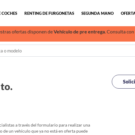
E COCHES
RENTING DE FURGONETAS
SEGUNDA MANO
OFERTA
stras ofertas disponen de
Vehículo de pre entrega
. Consulta con
Solic
to.
alistas a través del formulario para realizar una
io de un vehículo que ya no está en oferta puede