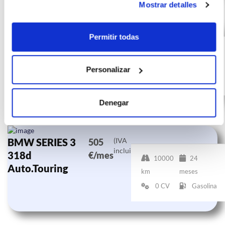
Mostrar detalles
BMW SERIES 3
(IVA
659
Permitir todas
incluido)
318d Auto.
€/mes
10000
24 meses
km
0 CV
Personalizar
Gasolina
Denegar
BMW SERIES 3
(IVA
505
incluido)
318d
€/mes
10000
24
Auto.Touring
km
meses
0 CV
Gasolina