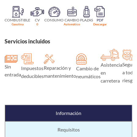
COMBUSTIBLE
CV
CONSUMO
CAMBIO
PLAZAS
PDF
Gasolina
0
Automático
Descargar
Servicios incluidos
Seguro
Asistencia
Sin
Reparación y
Impuestos
Cambio de
a todo
en
entrada
mantenimiento
deducibles
neumáticos
riesgo
carretera
Información
Requisitos