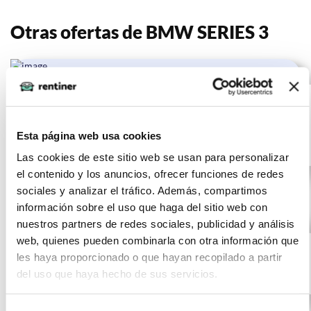
Otras ofertas de BMW SERIES 3
BMW SERIES 3
(IVA
501
incluido)
318d Auto.
€/mes
10000
24 meses
km
0 CV
Esta página web usa cookies
Gasolina
Las cookies de este sitio web se usan para personalizar
el contenido y los anuncios, ofrecer funciones de redes
sociales y analizar el tráfico. Además, compartimos
información sobre el uso que haga del sitio web con
nuestros partners de redes sociales, publicidad y análisis
BMW SERIES
(IVA
536
web, quienes pueden combinarla con otra información que
incluido)
3 320e
€/mes
10000 km
24 meses
les haya proporcionado o que hayan recopilado a partir
0 CV
Gasolina
del uso que haya hecho de sus servicios.