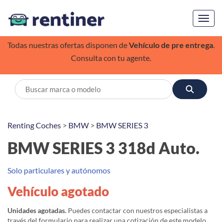
Toggl
Todas nuestras ofertas disponen de
Vehículo de pre entrega
.
Consulta con tu agente.
Renting Coches
>
BMW
>
BMW SERIES 3
BMW SERIES 3 318d Auto.
Solo particulares y autónomos
Vehículo agotado
Unidades agotadas.
Puedes contactar con nuestros especialistas a
través del formulario para realizar una cotización de este modelo,