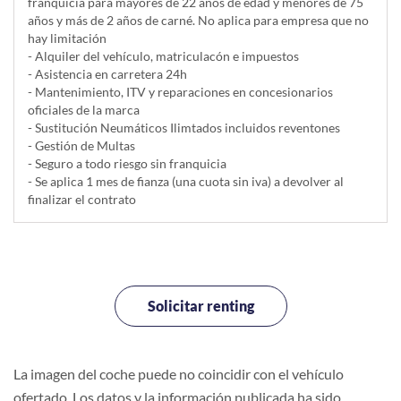
franquicia para mayores de 22 años de edad y menores de 75
años y más de 2 años de carné. No aplica para empresa que no
hay limitación
- Alquiler del vehí­culo, matriculacón e impuestos
- Asistencia en carretera 24h
- Mantenimiento, ITV y reparaciones en concesionarios
oficiales de la marca
- Sustitución Neumáticos Ilimtados incluidos reventones
- Gestión de Multas
- Seguro a todo riesgo sin franquicia
- Se aplica 1 mes de fianza (una cuota sin iva) a devolver al
finalizar el contrato
Solicitar renting
La imagen del coche puede no coincidir con el vehículo
ofertado. Los datos y la información publicada ha sido