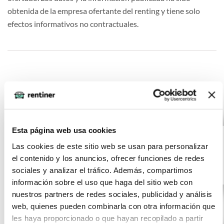
obtenida de la empresa ofertante del renting y tiene solo
efectos informativos no contractuales.
Otras ofertas de BMW SERIES 3
BMW SERIES 3
(IVA
501
Esta página web usa cookies
incluido)
318d Auto.
€/mes
10000
24 meses
Las cookies de este sitio web se usan para personalizar
km
0 CV
el contenido y los anuncios, ofrecer funciones de redes
Gasolina
sociales y analizar el tráfico. Además, compartimos
información sobre el uso que haga del sitio web con
nuestros partners de redes sociales, publicidad y análisis
web, quienes pueden combinarla con otra información que
les haya proporcionado o que hayan recopilado a partir