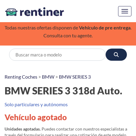
Toggl
Todas nuestras ofertas disponen de
Vehículo de pre entrega
.
Consulta con tu agente.
Renting Coches
>
BMW
>
BMW SERIES 3
BMW SERIES 3 318d Auto.
Solo particulares y autónomos
Vehículo agotado
Unidades agotadas.
Puedes contactar con nuestros especialistas a
través del formulario para realizar una cotización de este modelo,