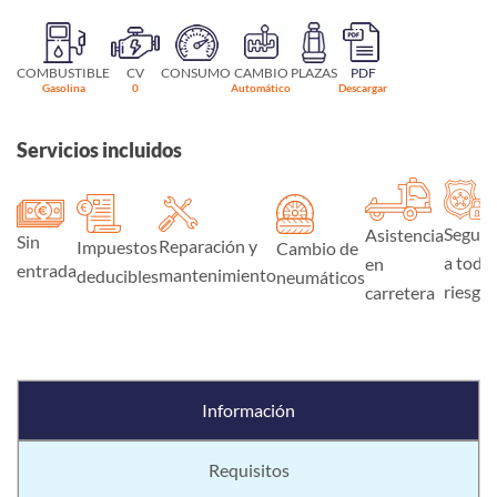
COMBUSTIBLE
CV
CONSUMO
CAMBIO
PLAZAS
PDF
Gasolina
0
Automático
Descargar
Servicios incluidos
Seguro
Asistencia
Sin
Reparación y
Impuestos
Cambio de
a todo
en
entrada
mantenimiento
deducibles
neumáticos
riesgo
carretera
Información
Requisitos