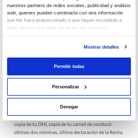
¿Cómo contratar un renting
nuestros partners de redes sociales, publicidad y análisis
para un BMW X5?
web, quienes pueden combinarla con otra información
que les haya proporcionado o que hayan recopilado a
Existen tres tipos de contratos de renting:
partir del uso que haya hecho de sus servicios.
particulares, autónomos y empresas. Dependiendo
de qué tipo de cliente seas, los requisitos para
Mostrar detalles
contratar el renting pueden variar.
Si eres particular:
Permitir todas
Entra la oferta del vehículo, si ves el icono
"Aprobación Inmediata" podrás optar a un estudio
Personalizar
online para revisar los movimientos de tu banco y
generar el contrato de forma rápida. En cualquier
Denegar
otro caso (o si no deseas el estudio online),
necesitaremos recibir la siguiente documentación:
copia de tu DNI, copia de tu carnet de conducir,
últimas dos nóminas, última declaración de la Renta,