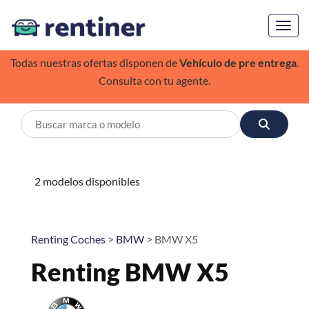
Toggl
Todas nuestras ofertas disponen de
Vehículo de pre entrega
.
Consulta con tu agente.
2 modelos disponibles
Renting Coches
>
BMW
> BMW X5
Renting BMW X5