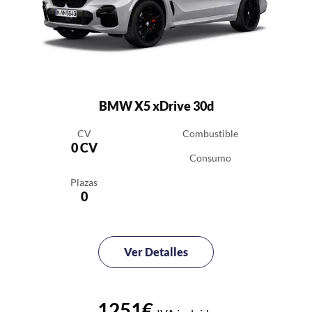
BMW X5 xDrive 30d
CV
Combustible
0 CV
Consumo
Plazas
0
Ver Detalles
1251€