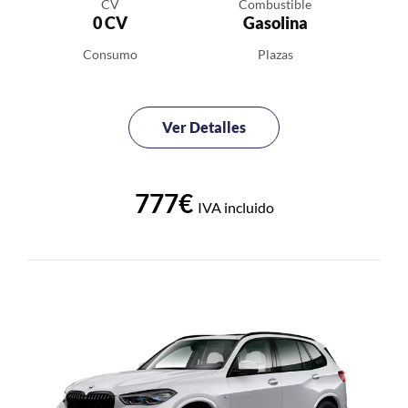
CV
Combustible
0 CV
Gasolina
Consumo
Plazas
Ver Detalles
777€
IVA incluido