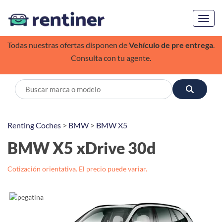
Toggl
Todas nuestras ofertas disponen de
Vehículo de pre entrega
.
Consulta con tu agente.
Renting Coches
>
BMW
>
BMW X5
BMW X5 xDrive 30d
Cotización orientativa. El precio puede variar.