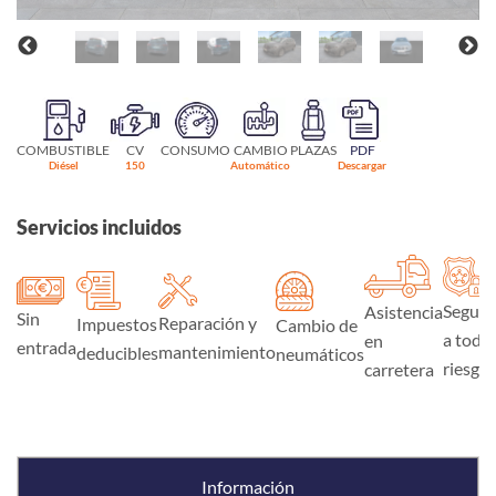
COMBUSTIBLE
CV
CONSUMO
CAMBIO
PLAZAS
PDF
Diésel
150
Automático
Descargar
Servicios incluidos
Seguro
Asistencia
Sin
Reparación y
Impuestos
Cambio de
a todo
en
entrada
mantenimiento
deducibles
neumáticos
riesgo
carretera
Información