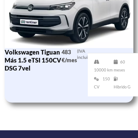
Volkswagen Tiguan
(IVA
483
incluido)
Más 1.5 eTSI 150CV
€/mes
60
DSG 7vel
10000 km
meses
150
CV
Híbrido G