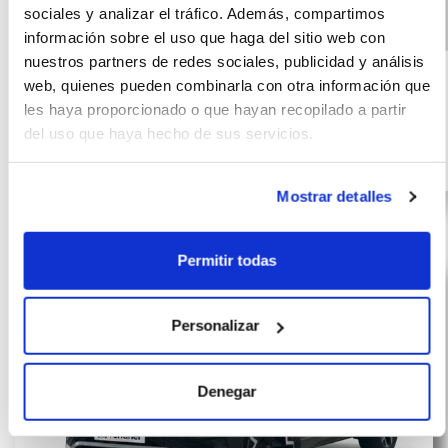
sociales y analizar el tráfico. Además, compartimos
información sobre el uso que haga del sitio web con
Volkswagen Tiguan
(IVA
545
nuestros partners de redes sociales, publicidad y análisis
incluido)
R-Line 1.5 eTSI
€/mes
10000
72
web, quienes pueden combinarla con otra información que
(150CV) DSG
km
meses
les haya proporcionado o que hayan recopilado a partir
del uso que haya hecho de sus servicios.
150
CV
Híbrido G
Mostrar detalles
Permitir todas
Personalizar
Denegar