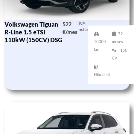
Volkswagen Tiguan
(IVA
522
incluido)
R-Line 1.5 eTSI
€/mes
72
110kW (150CV) DSG
10000
meses
km
150
CV
Híbrido G