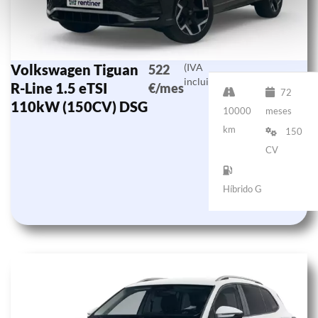
Volkswagen Tiguan
(IVA
522
incluido)
R-Line 1.5 eTSI
€/mes
72
110kW (150CV) DSG
10000
meses
km
150
CV
Híbrido G