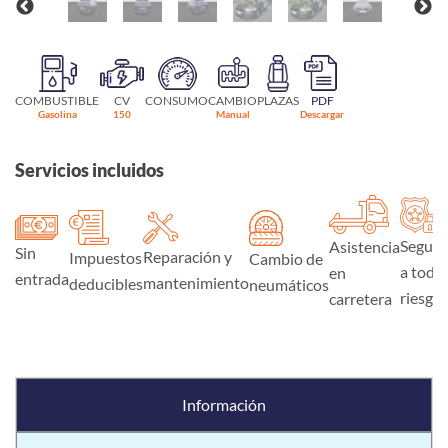
COMBUSTIBLE
CV
CONSUMO
CAMBIO
PLAZAS
PDF
Gasolina
150
Manual
Descargar
Servicios incluidos
Seguro
Asistencia
Sin
Reparación y
Impuestos
Cambio de
a todo
en
entrada
mantenimiento
deducibles
neumáticos
riesgo
carretera
Información