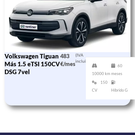
Volkswagen Tiguan
(IVA
483
incluido)
Más 1.5 eTSI 150CV
€/mes
60
DSG 7vel
10000 km
meses
150
CV
Híbrido G