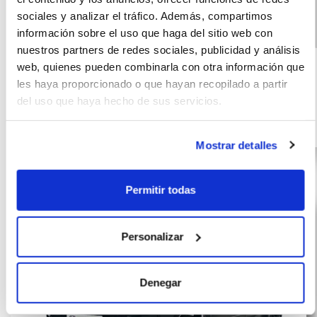
sociales y analizar el tráfico. Además, compartimos
información sobre el uso que haga del sitio web con
Volkswagen Tiguan
(IVA
545
nuestros partners de redes sociales, publicidad y análisis
incluido)
R-Line 1.5 eTSI
€/mes
web, quienes pueden combinarla con otra información que
10000
72
(150CV) DSG
les haya proporcionado o que hayan recopilado a partir
km
meses
del uso que haya hecho de sus servicios.
150
CV
Híbrido G
Mostrar detalles
Permitir todas
Personalizar
Denegar