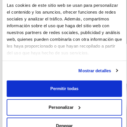
Las cookies de este sitio web se usan para personalizar
el contenido y los anuncios, ofrecer funciones de redes
sociales y analizar el tráfico. Además, compartimos
información sobre el uso que haga del sitio web con
nuestros partners de redes sociales, publicidad y análisis
web, quienes pueden combinarla con otra información que
Volkswagen Tiguan
(IVA
545
les haya proporcionado o que hayan recopilado a partir
incluido)
R-Line 1.5 eTSI
€/mes
10000
72
del uso que haya hecho de sus servicios.
(150CV) DSG
km
meses
150
Mostrar detalles
CV
Híbrido G
Permitir todas
Personalizar
Denegar