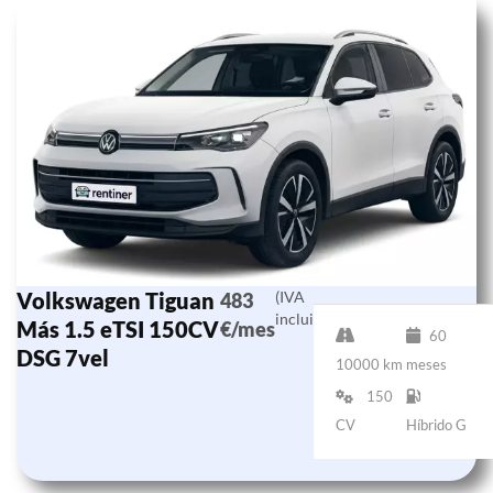
Volkswagen Tiguan
(IVA
483
incluido)
Más 1.5 eTSI 150CV
€/mes
60
DSG 7vel
10000 km
meses
150
CV
Híbrido G