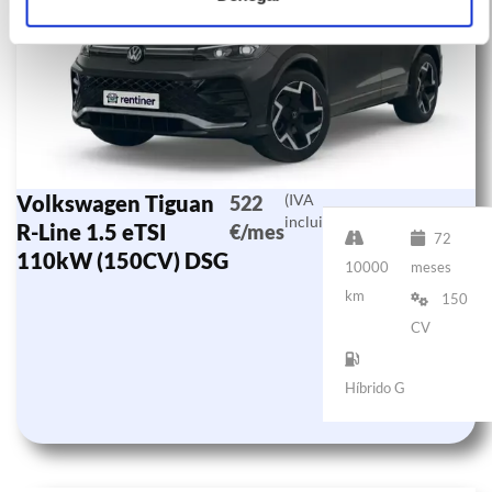
Volkswagen Tiguan
(IVA
522
incluido)
R-Line 1.5 eTSI
€/mes
72
110kW (150CV) DSG
10000
meses
km
150
CV
Híbrido G