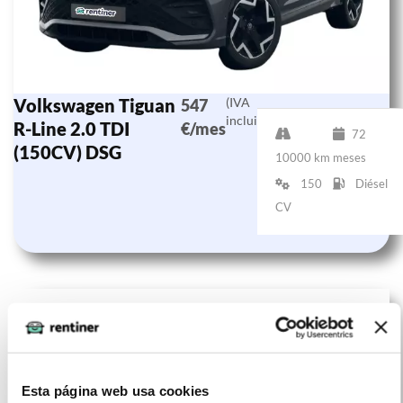
Volkswagen Tiguan
(IVA
547
incluido)
R-Line 2.0 TDI
€/mes
72
(150CV) DSG
10000 km
meses
150
Diésel
CV
Esta página web usa cookies