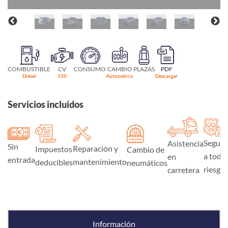
COMBUSTIBLE
CV
CONSUMO
CAMBIO
PLAZAS
PDF
Diésel
150
Automático
Descargar
Servicios incluidos
Seguro
Asistencia
Sin
Reparación y
Impuestos
Cambio de
a todo
en
entrada
mantenimiento
deducibles
neumáticos
riesgo
carretera
Información