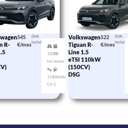
swagen
(IVA
Volkswagen
(IVA
545
522
incluido)
incluid
n R-
Tiguan R-
€/mes
€/mes
1.5
Line 1.5
10000
72
eTSI 110kW
km
meses
CV)
(150CV)
DSG
150
Híbrido
CV
G