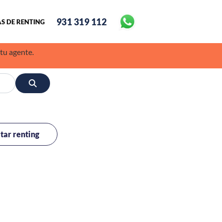
931 319 112
S DE RENTING
 tu agente.
itar renting