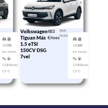
Volkswagen
(IVA
483
o)
incluido)
Tiguan Más
€/mes
1.5 eTSI
10000
72
10000
60
150CV DSG
km
meses
km
meses
7vel
150
Híbrido
150
Híbrido
CV
G
CV
G