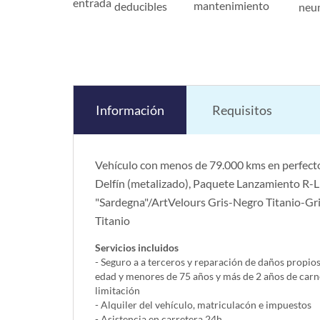
entrada
mantenimiento
deducibles
neu
Información
Requisitos
Vehículo con menos de 79.000 kms en perfecto
Delfín (metalizado), Paquete Lanzamiento R-Lin
"Sardegna"/ArtVelours Gris-Negro Titanio-Gr
Titanio
Servicios incluidos
- Seguro a a terceros y reparación de daños propio
edad y menores de 75 años y más de 2 años de carn
limitación
- Alquiler del vehí­culo, matriculacón e impuestos
- Asistencia en carretera 24h