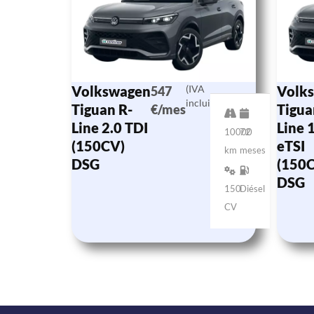
Volkswagen
(IVA
Volk
547
incluido)
Tiguan R-
Tigua
€/mes
Line 2.0 TDI
Line 
10000
72
(150CV)
eTSI
km
meses
DSG
(150
DSG
150
Diésel
CV