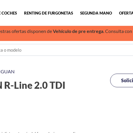
E COCHES
RENTING DE FURGONETAS
SEGUNDA MANO
OFERTA
stras ofertas disponen de
Vehículo de pre entrega
. Consulta con
IGUAN
Solic
-Line 2.0 TDI