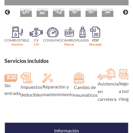
COMBUSTIBLE
CV
CONSUMO
CAMBIO
PLAZAS
PDF
Gasolina
110
Manual
Descargar
Servicios incluidos
Seguro
Asistencia
Sin
Reparación y
Impuestos
Cambio de
a todo
en
entrada
mantenimiento
deducibles
neumáticos
riesgo
carretera
Información