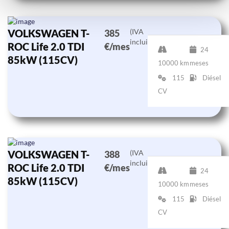
VOLKSWAGEN T-
(IVA
385
incluido)
ROC Life 2.0 TDI
€/mes
24
85kW (115CV)
10000 km
meses
115
Diésel
CV
VOLKSWAGEN T-
(IVA
388
incluido)
ROC Life 2.0 TDI
€/mes
24
85kW (115CV)
10000 km
meses
115
Diésel
CV