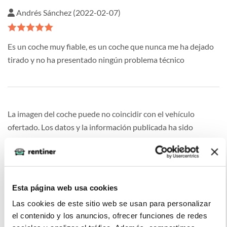
Andrés Sánchez (2022-02-07)
Es un coche muy fiable, es un coche que nunca me ha dejado
tirado y no ha presentado ningún problema técnico
La imagen del coche puede no coincidir con el vehículo
ofertado. Los datos y la información publicada ha sido
obtenida de la empresa ofertante del renting y tiene solo
efectos informativos no contractuales.
Esta página web usa cookies
Las cookies de este sitio web se usan para personalizar
Otras ofertas de VOLKSWAGEN T-
el contenido y los anuncios, ofrecer funciones de redes