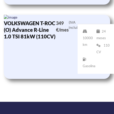
VOLKSWAGEN T-ROC
(IVA
349
incluido)
(O) Advance R-Line
€/mes
24
1.0 TSI 81kW (110CV)
10000
meses
km
110
CV
Gasolina