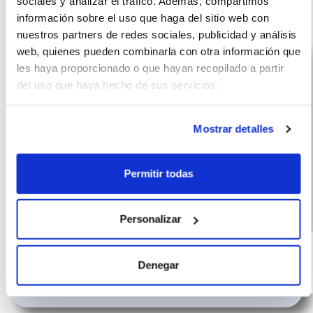
sociales y analizar el tráfico. Además, compartimos
ROC
información sobre el uso que haga del sitio web con
nuestros partners de redes sociales, publicidad y análisis
web, quienes pueden combinarla con otra información que
les haya proporcionado o que hayan recopilado a partir
del uso que haya hecho de sus servicios.
Mostrar detalles
Permitir todas
Personalizar
Volkswagen
(IVA
428
incluido)
T-Roc
€/mes
10000 km
60 meses
Denegar
116 CV
Híbrido G