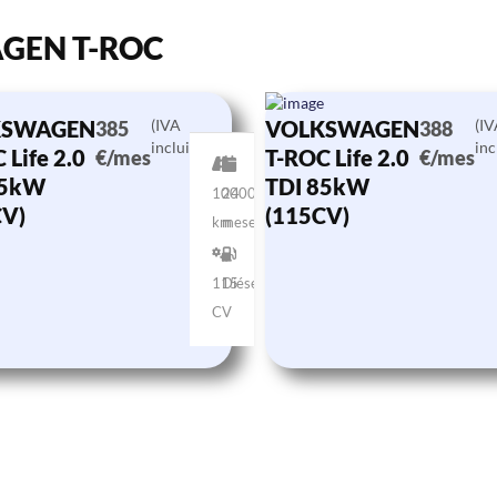
AGEN T-ROC
KSWAGEN
(IVA
VOLKSWAGEN
(I
385
388
incluido)
inc
 Life 2.0
T-ROC Life 2.0
€/mes
€/mes
85kW
TDI 85kW
10000
24
CV)
(115CV)
km
meses
115
Diésel
CV