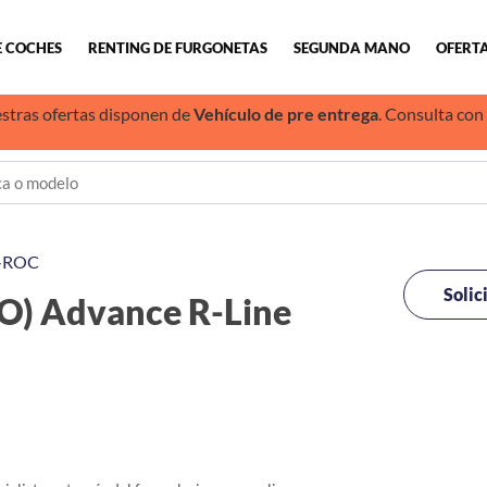
E COCHES
RENTING DE FURGONETAS
SEGUNDA MANO
OFERTA
stras ofertas disponen de
Vehículo de pre entrega
. Consulta con
-ROC
Solic
) Advance R-Line