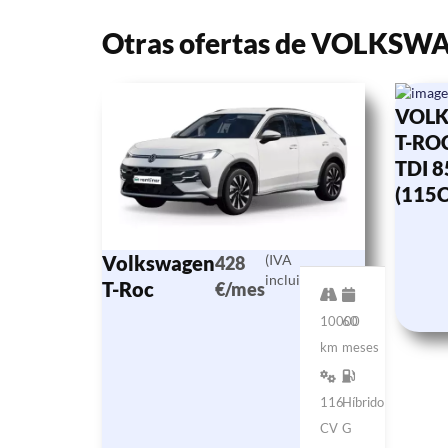
Otras ofertas de VOLKSW
VOL
T-ROC
TDI 
(115
Volkswagen
(IVA
428
incluido)
T-Roc
€/mes
10000
60
km
meses
116
Híbrido
CV
G