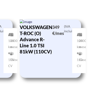
VA
VOLKSWAGEN
(IVA
349
luido)
incluido)
T-ROC (O)
€/mes
Advance R-
10000
24
10000
24
Line 1.0 TSI
km
meses
km
meses
81kW (110CV)
115
Diésel
110
Gasolina
CV
CV