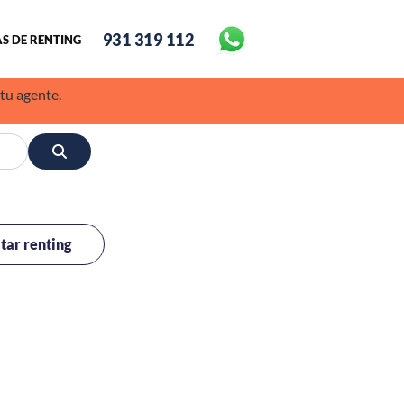
931 319 112
S DE RENTING
 tu agente.
itar renting