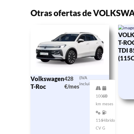
Otras ofertas de VOLKSW
VOL
T-ROC
TDI 
(115
Volkswagen
(IVA
428
incluido)
T-Roc
€/mes
10000
60
km
meses
116
Híbrido
CV
G