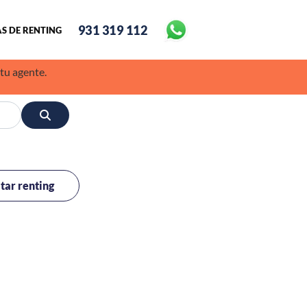
931 319 112
S DE RENTING
 tu agente.
itar renting