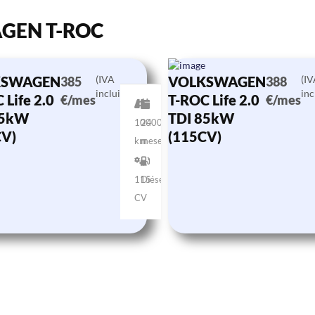
AGEN T-ROC
KSWAGEN
(IVA
VOLKSWAGEN
(I
385
388
incluido)
inc
 Life 2.0
T-ROC Life 2.0
€/mes
€/mes
85kW
TDI 85kW
10000
24
CV)
(115CV)
km
meses
115
Diésel
CV