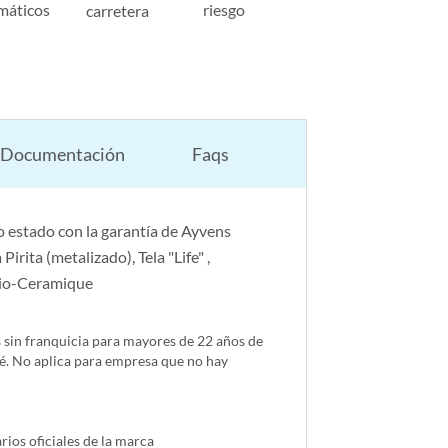
máticos
riesgo
carretera
Documentación
Faqs
 estado con la garantía de Ayvens
irita (metalizado), Tela "Life" ,
anio-Ceramique
s sin franquicia para mayores de 22 años de
é. No aplica para empresa que no hay
ios oficiales de la marca