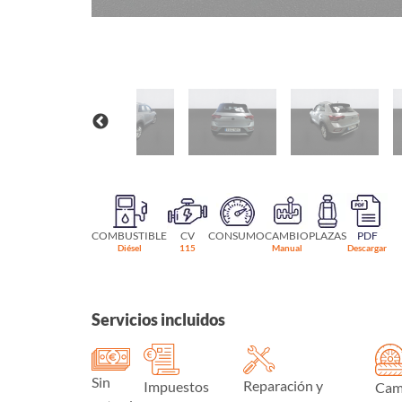
COMBUSTIBLE
CV
CONSUMO
CAMBIO
PLAZAS
PDF
Diésel
115
Manual
Descargar
Servicios incluidos
Sin
Reparación y
Impuestos
Cam