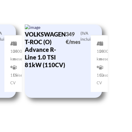
VA
VOLKSWAGEN
(IVA
349
luido)
incluido)
T-ROC (O)
€/mes
Advance R-
10000
24
10000
24
Line 1.0 TSI
km
meses
km
meses
81kW (110CV)
115
Diésel
110
Gasolina
CV
CV