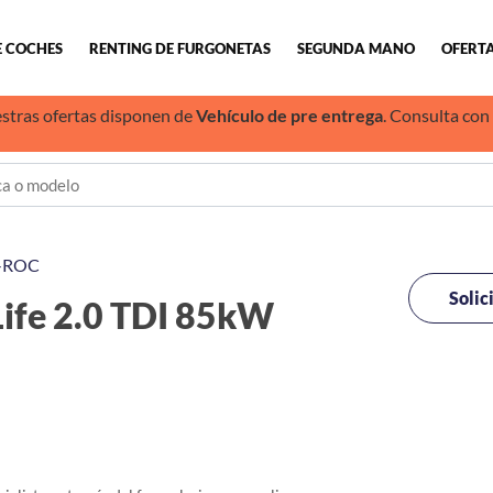
E COCHES
RENTING DE FURGONETAS
SEGUNDA MANO
OFERTA
stras ofertas disponen de
Vehículo de pre entrega
. Consulta con
-ROC
Solic
fe 2.0 TDI 85kW