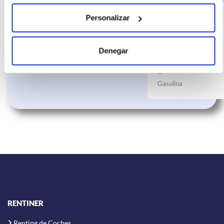
incluido)
CROSS Advance 1.0
€/mes
24
Personalizar
TSI 81kW (110CV)
10000
meses
km
110
Denegar
CV
Gasolina
RENTINER
Renting de Coches