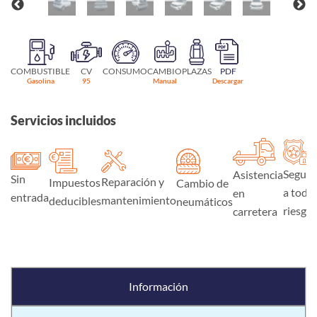
COMBUSTIBLE
CV
CONSUMO
CAMBIO
PLAZAS
PDF
Gasolina
95
Manual
Descargar
Servicios incluidos
Seguro
Asistencia
Sin
Reparación y
Impuestos
Cambio de
a todo
en
entrada
mantenimiento
deducibles
neumáticos
riesgo
carretera
Información