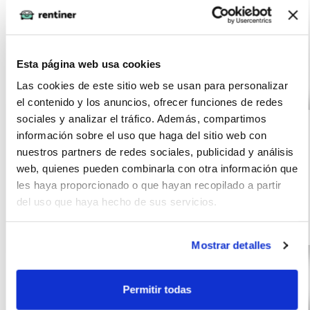
Otras ofertas de VOLKSWAGEN T-
CROSS
Esta página web usa cookies
Las cookies de este sitio web se usan para personalizar
el contenido y los anuncios, ofrecer funciones de redes
VOLKSWAGEN T-
(IVA
319
sociales y analizar el tráfico. Además, compartimos
incluido)
CROSS Advance 1.0
€/mes
24
información sobre el uso que haga del sitio web con
TSI 70kW (95CV)
10000
meses
nuestros partners de redes sociales, publicidad y análisis
km
95
web, quienes pueden combinarla con otra información que
les haya proporcionado o que hayan recopilado a partir
CV
del uso que haya hecho de sus servicios.
Gasolina
Mostrar detalles
Permitir todas
VOLKSWAGEN T-
(IVA
392