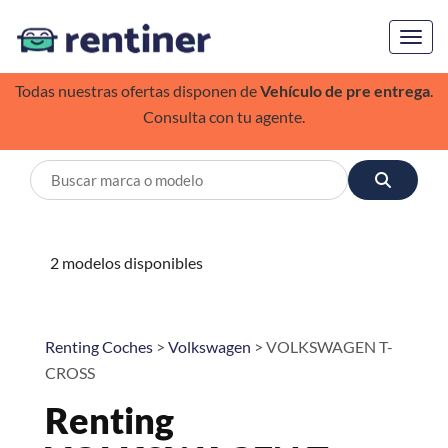
Toggl
Todas nuestras ofertas disponen de
Vehículo de pre entrega
.
Consulta con tu agente.
2 modelos disponibles
Renting Coches
>
Volkswagen
> VOLKSWAGEN T-
CROSS
Renting