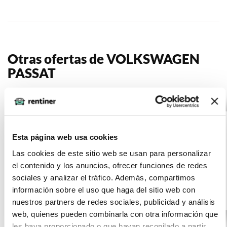
Otras ofertas de VOLKSWAGEN
PASSAT
VOLKSWAGEN
(IVA
395
incluido)
PASSAT Variant
€/mes
24
Executive 2.0 TDI
Esta página web usa cookies
10000
meses
90kW (122CV) D
km
Las cookies de este sitio web se usan para personalizar
el contenido y los anuncios, ofrecer funciones de redes
122 CV
sociales y analizar el tráfico. Además, compartimos
información sobre el uso que haga del sitio web con
Diésel
nuestros partners de redes sociales, publicidad y análisis
web, quienes pueden combinarla con otra información que
les haya proporcionado o que hayan recopilado a partir