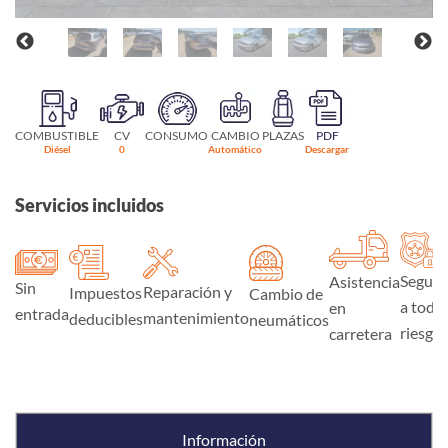
COMBUSTIBLE
CV
CONSUMO
CAMBIO
PLAZAS
PDF
Diésel
0
Automático
Descargar
Servicios incluidos
Seguro
Asistencia
Sin
Reparación y
Impuestos
Cambio de
a todo
en
entrada
mantenimiento
deducibles
neumáticos
riesgo
carretera
Información