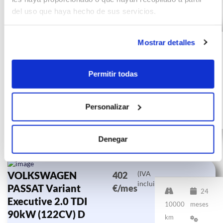
del uso que haya hecho de sus servicios.
VOLKSWAGEN
(IVA
414
incluido)
PASSAT Business 2.0
€/mes
Mostrar detalles
24
TDI 110kW (150CV)
10000
meses
km
150
Permitir todas
CV
Personalizar
Diésel
Denegar
VOLKSWAGEN
(IVA
402
incluido)
PASSAT Variant
€/mes
24
Executive 2.0 TDI
10000
meses
90kW (122CV) D
km