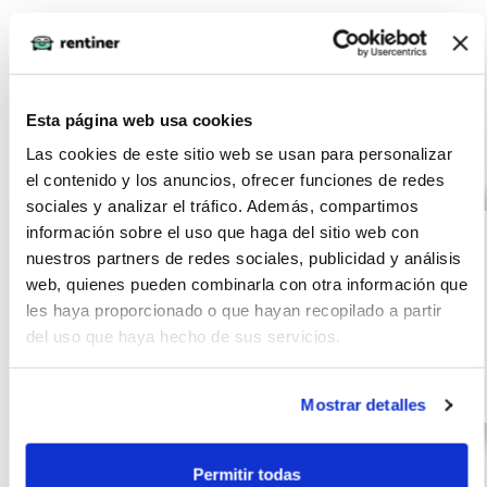
Otras ofertas de VOLKSWAGEN
Esta página web usa cookies
PASSAT
Las cookies de este sitio web se usan para personalizar
el contenido y los anuncios, ofrecer funciones de redes
VOLKSWAGEN
(IVA
395
sociales y analizar el tráfico. Además, compartimos
incluido)
PASSAT Variant
información sobre el uso que haga del sitio web con
€/mes
24
nuestros partners de redes sociales, publicidad y análisis
Executive 2.0 TDI
10000
meses
web, quienes pueden combinarla con otra información que
90kW (122CV) D
km
les haya proporcionado o que hayan recopilado a partir
122 CV
del uso que haya hecho de sus servicios.
Diésel
Mostrar detalles
Permitir todas