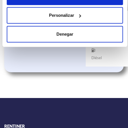
VOLKSWAGEN
(IVA
414
incluido)
Personalizar
PASSAT Business 2.0
€/mes
24
TDI 110kW (150CV)
10000
meses
Denegar
km
150
CV
Diésel
RENTINER