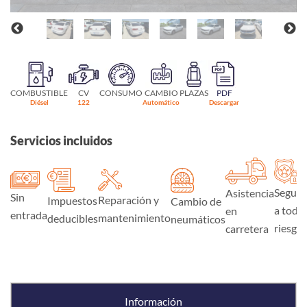
COMBUSTIBLE
CV
CONSUMO
CAMBIO
PLAZAS
PDF
Diésel
122
Automático
Descargar
Servicios incluidos
Seguro
Asistencia
Sin
Reparación y
Impuestos
Cambio de
a todo
en
entrada
mantenimiento
deducibles
neumáticos
riesgo
carretera
Información