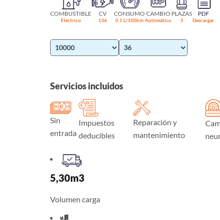
COMBUSTIBLE
CV
CONSUMO
CAMBIO
PLAZAS
PDF
Eléctrico
136
0.1 L/100km
Automático
3
Descargar
Servicios incluidos
Sin
Reparación y
Impuestos
Cam
entrada
mantenimiento
deducibles
neu
5,30m3
Volumen carga