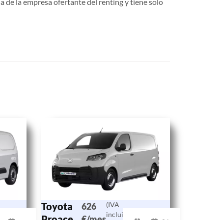
a de la empresa ofertante del renting y tiene solo
Toyota
(IVA
626
incluido)
Proace
€/mes