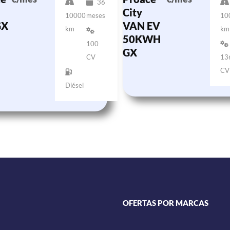
36
City
10000
meses
10
GX
VAN EV
km
km
50KWH
100
GX
CV
13
CV
Diésel
OFERTAS POR MARCAS