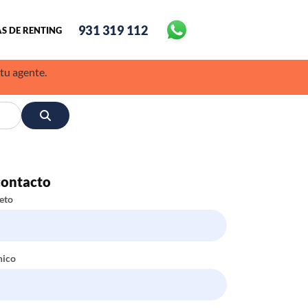
931 319 112
S DE RENTING
 tu agente.
contacto
eto
nico