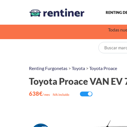
RENTING D
Todas nue
Renting Furgonetas
>
Toyota
>
Toyota Proace
Toyota Proace VAN EV 
638€
/ mes
·
IVA incluído