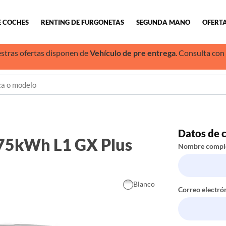
E COCHES
RENTING DE FURGONETAS
SEGUNDA MANO
OFERTA
stras ofertas disponen de
Vehículo de pre entrega
. Consulta con
Datos de 
75kWh L1 GX Plus
Nombre compl
Blanco
Correo electró