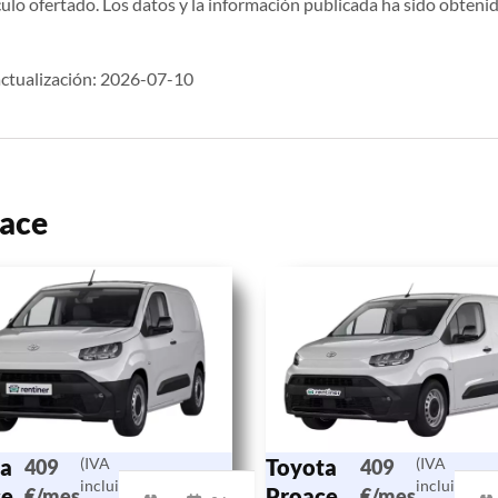
ulo ofertado. Los datos y la información publicada ha sido obtenid
ctualización: 2026-07-10
oace
a
(IVA
Toyota
(IVA
409
409
incluido)
incluido)
ce
Proace
€/mes
€/mes