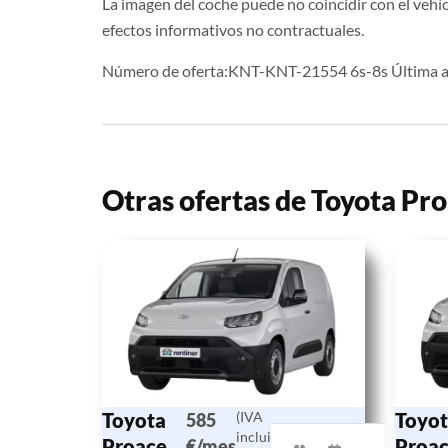
La imagen del coche puede no coincidir con el vehíc
efectos informativos no contractuales.
Número de oferta:KNT-KNT-21554 6s-8s Última a
Otras ofertas de Toyota Pr
Toyota
(IVA
Toyot
585
incluido)
Proace
Proa
€/mes