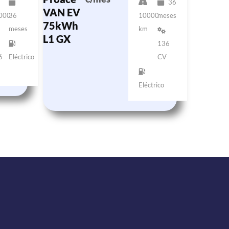
36
VAN EV
000
36
10000
meses
75kWh
meses
km
L1 GX
136
6
Eléctrico
CV
Eléctrico