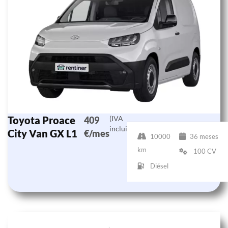
Toyota Proace
(IVA
409
incluido)
City Van GX L1
€/mes
10000
36 meses
km
100 CV
Diésel