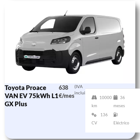
Toyota Proace
(IVA
638
incluido)
VAN EV 75kWh L1
€/mes
10000
36
GX Plus
km
meses
136
CV
Eléctrico