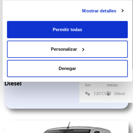
Mostrar detalles
Permitir todas
Personalizar
Toyota Proace
(IVA
585
Denegar
incluido)
Van GX Plus L1
€/mes
10000
48
Diesel
km
meses
120 CV
Diésel