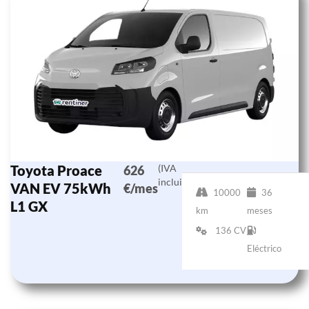
Toyota Proace
(IVA
626
incluido)
VAN EV 75kWh
€/mes
10000
36
L1 GX
km
meses
136 CV
Eléctrico