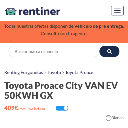
Toggl
Todas nuestras ofertas disponen de
Vehículo de pre entrega
.
Consulta con tu agente.
Renting Furgonetas
>
Toyota
>
Toyota Proace
Toyota Proace City VAN EV
50KWH GX
409€
/ mes
·
IVA incluído
Blanco