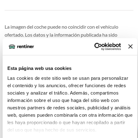
La imagen del coche puede no coincidir con el vehículo
ofertado. Los datos y la información publicada ha sido
obtenida de la empresa ofertante del renting y tiene solo
efectos informativos no contractuales.
Número de oferta:KNT-KNT-18595 3s-4s Última
Esta página web usa cookies
actualización: 2026-07-10
Las cookies de este sitio web se usan para personalizar
el contenido y los anuncios, ofrecer funciones de redes
sociales y analizar el tráfico. Además, compartimos
información sobre el uso que haga del sitio web con
nuestros partners de redes sociales, publicidad y análisis
Otras ofertas de Toyota Proace
web, quienes pueden combinarla con otra información que
les haya proporcionado o que hayan recopilado a partir
del uso que haya hecho de sus servicios.