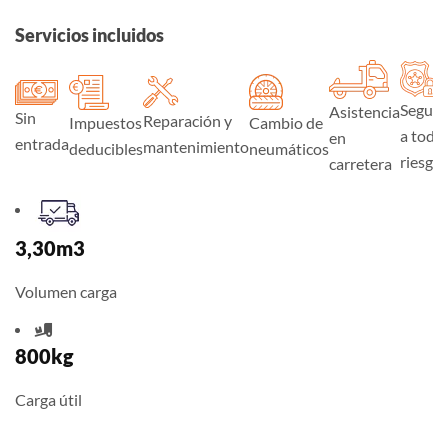
Servicios incluidos
Seguro
Asistencia
Sin
Reparación y
Impuestos
Cambio de
a todo
en
entrada
mantenimiento
deducibles
neumáticos
riesgo
carretera
3,30m3
Volumen carga
800kg
Carga útil