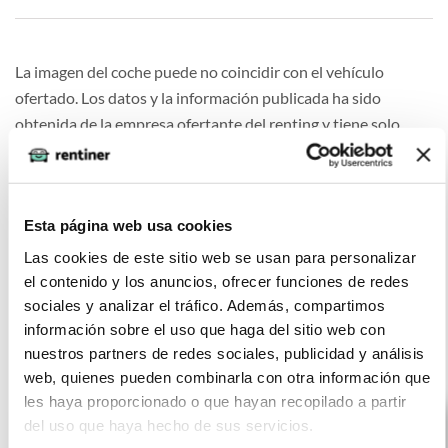
La imagen del coche puede no coincidir con el vehículo
ofertado. Los datos y la información publicada ha sido
obtenida de la empresa ofertante del renting y tiene solo
efectos informativos no contractuales.
Número de oferta:KNT-KNT-10977 5s-6s Última
actualización: 2026-07-10
Esta página web usa cookies
Las cookies de este sitio web se usan para personalizar
el contenido y los anuncios, ofrecer funciones de redes
sociales y analizar el tráfico. Además, compartimos
información sobre el uso que haga del sitio web con
Otras ofertas de Toyota Proace
nuestros partners de redes sociales, publicidad y análisis
web, quienes pueden combinarla con otra información que
les haya proporcionado o que hayan recopilado a partir
del uso que haya hecho de sus servicios.