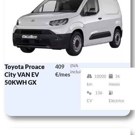
Toyota Proace
(IVA
409
incluido)
City VAN EV
€/mes
10000
36
50KWH GX
km
meses
136
CV
Eléctrico