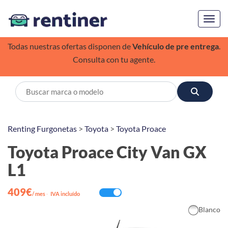
Toggl
Todas nuestras ofertas disponen de
Vehículo de pre entrega
.
Consulta con tu agente.
Renting Furgonetas
>
Toyota
>
Toyota Proace
Toyota Proace City Van GX
L1
409€
/ mes
·
IVA incluído
Blanco