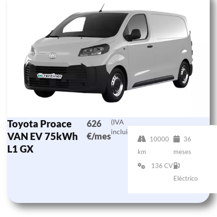
Toyota Proace
(IVA
626
incluido)
VAN EV 75kWh
€/mes
10000
36
L1 GX
km
meses
136 CV
Eléctrico