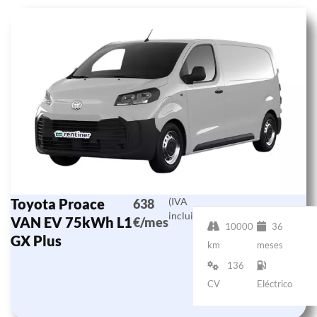
Toyota Proace
(IVA
638
incluido)
VAN EV 75kWh L1
€/mes
10000
36
GX Plus
km
meses
136
CV
Eléctrico