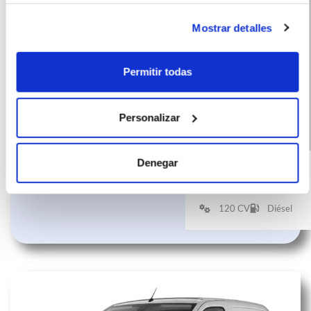
Mostrar detalles
Permitir todas
Personalizar
Toyota Proace
(IVA
585
incluido)
Denegar
Van GX Plus L1
€/mes
10000
48
Diesel
km
meses
120 CV
Diésel