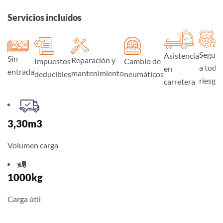
Servicios incluidos
Seguro
Asistencia
Sin
Reparación y
Impuestos
Cambio de
a todo
en
entrada
mantenimiento
deducibles
neumáticos
riesgo
carretera
3,30m3
Volumen carga
1000kg
Carga útil