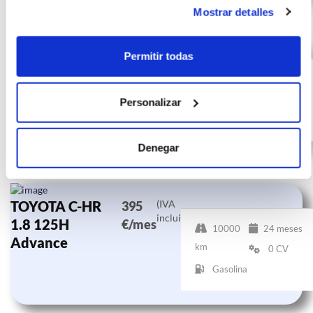
Mostrar detalles
TOYOTA C-HR
(IVA
412
Permitir todas
incluido)
1.8 125H
€/mes
10000
24 meses
Advance
km
0 CV
Personalizar
Gasolina
Denegar
TOYOTA C-HR
(IVA
395
incluido)
1.8 125H
€/mes
10000
24 meses
Advance
km
0 CV
Gasolina