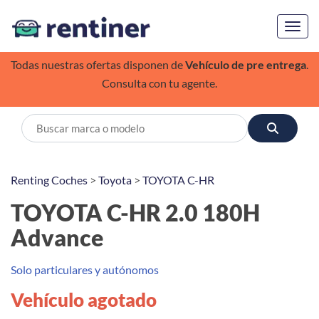
Toggl
Todas nuestras ofertas disponen de
Vehículo de pre entrega
.
Consulta con tu agente.
Renting Coches
>
Toyota
>
TOYOTA C-HR
TOYOTA C-HR 2.0 180H
Advance
Solo particulares y autónomos
Vehículo agotado