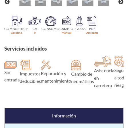
COMBUSTIBLE
CV
CONSUMO
CAMBIO
PLAZAS
PDF
Gasolina
0
Manual
Descargar
Servicios incluidos
Seguro
Asistencia
Sin
Reparación y
Impuestos
Cambio de
a todo
en
entrada
mantenimiento
deducibles
neumáticos
riesgo
carretera
Información