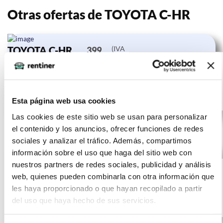
Otras ofertas de TOYOTA C-HR
TOYOTA C-HR
(IVA
399
incluido)
1.8 125H
€/mes
10000
24 meses
Advance
km
0 CV
Gasolina
Esta página web usa cookies
Las cookies de este sitio web se usan para personalizar
el contenido y los anuncios, ofrecer funciones de redes
sociales y analizar el tráfico. Además, compartimos
información sobre el uso que haga del sitio web con
TOYOTA C-HR
(IVA
397
nuestros partners de redes sociales, publicidad y análisis
incluido)
1.8 125H
€/mes
10000
24 meses
web, quienes pueden combinarla con otra información que
Advance
km
0 CV
les haya proporcionado o que hayan recopilado a partir
del uso que haya hecho de sus servicios.
Gasolina