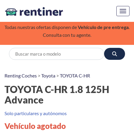
Toggl
Todas nuestras ofertas disponen de
Vehículo de pre entrega
.
Consulta con tu agente.
Renting Coches
>
Toyota
>
TOYOTA C-HR
TOYOTA C-HR 1.8 125H
Advance
Solo particulares y autónomos
Vehículo agotado