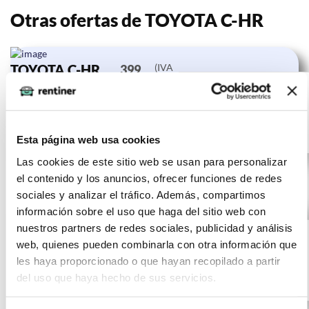
Otras ofertas de TOYOTA C-HR
TOYOTA C-HR
(IVA
399
incluido)
1.8 125H
€/mes
10000
24 meses
Advance
km
0 CV
Gasolina
Esta página web usa cookies
Las cookies de este sitio web se usan para personalizar
el contenido y los anuncios, ofrecer funciones de redes
sociales y analizar el tráfico. Además, compartimos
información sobre el uso que haga del sitio web con
TOYOTA C-HR
(IVA
397
nuestros partners de redes sociales, publicidad y análisis
incluido)
1.8 125H
€/mes
10000
24 meses
web, quienes pueden combinarla con otra información que
Advance
km
0 CV
les haya proporcionado o que hayan recopilado a partir
del uso que haya hecho de sus servicios.
Gasolina