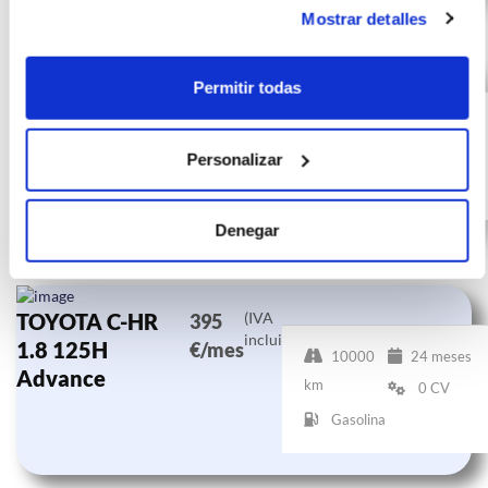
Mostrar detalles
TOYOTA C-HR
(IVA
412
Permitir todas
incluido)
1.8 125H
€/mes
10000
24 meses
Advance
km
0 CV
Personalizar
Gasolina
Denegar
TOYOTA C-HR
(IVA
395
incluido)
1.8 125H
€/mes
10000
24 meses
Advance
km
0 CV
Gasolina