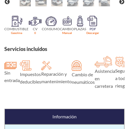
COMBUSTIBLE
CV
CONSUMO
CAMBIO
PLAZAS
PDF
Gasolina
0
Manual
Descargar
Servicios incluidos
Seguro
Asistencia
Sin
Reparación y
Impuestos
Cambio de
a todo
en
entrada
mantenimiento
deducibles
neumáticos
riesgo
carretera
Información