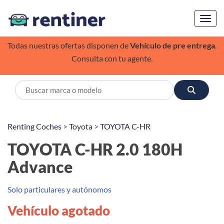
Toggl
Todas nuestras ofertas disponen de
Vehículo de pre entrega
.
Consulta con tu agente.
Renting Coches
>
Toyota
>
TOYOTA C-HR
TOYOTA C-HR 2.0 180H
Advance
Solo particulares y autónomos
Vehículo agotado