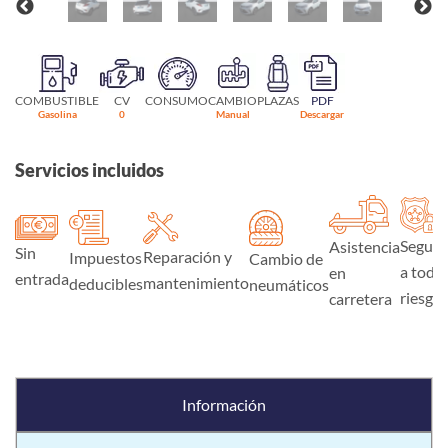
COMBUSTIBLE
CV
CONSUMO
CAMBIO
PLAZAS
PDF
Gasolina
0
Manual
Descargar
Servicios incluidos
Seguro
Asistencia
Sin
Reparación y
Impuestos
Cambio de
a todo
en
entrada
mantenimiento
deducibles
neumáticos
riesgo
carretera
Información