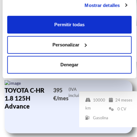
Mostrar detalles
TOYOTA C-HR
(IVA
412
Permitir todas
incluido)
1.8 125H
€/mes
10000
24 meses
Advance
km
0 CV
Personalizar
Gasolina
Denegar
TOYOTA C-HR
(IVA
395
incluido)
1.8 125H
€/mes
10000
24 meses
Advance
km
0 CV
Gasolina