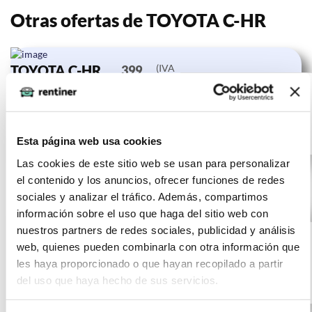
Otras ofertas de TOYOTA C-HR
TOYOTA C-HR
(IVA
399
incluido)
1.8 125H
€/mes
10000
24 meses
Advance
km
0 CV
Gasolina
Esta página web usa cookies
Las cookies de este sitio web se usan para personalizar
el contenido y los anuncios, ofrecer funciones de redes
sociales y analizar el tráfico. Además, compartimos
información sobre el uso que haga del sitio web con
TOYOTA C-HR
(IVA
397
nuestros partners de redes sociales, publicidad y análisis
incluido)
1.8 125H
€/mes
10000
24 meses
web, quienes pueden combinarla con otra información que
Advance
km
0 CV
les haya proporcionado o que hayan recopilado a partir
del uso que haya hecho de sus servicios.
Gasolina