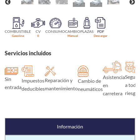
COMBUSTIBLE
CV
CONSUMO
CAMBIO
PLAZAS
PDF
Gasolina
0
Manual
Descargar
Servicios incluidos
Seguro
Asistencia
Sin
Reparación y
Impuestos
Cambio de
a todo
en
entrada
mantenimiento
deducibles
neumáticos
riesgo
carretera
Información