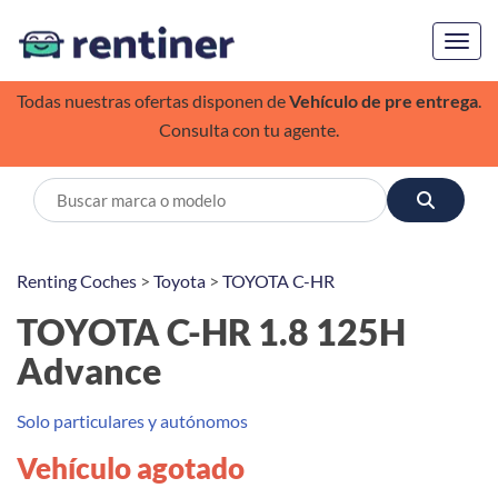
Toggl
Todas nuestras ofertas disponen de
Vehículo de pre entrega
.
Consulta con tu agente.
Renting Coches
>
Toyota
>
TOYOTA C-HR
TOYOTA C-HR 1.8 125H
Advance
Solo particulares y autónomos
Vehículo agotado