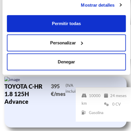
Mostrar detalles
TOYOTA C-HR
(IVA
412
Permitir todas
incluido)
1.8 125H
€/mes
10000
24 meses
Advance
km
0 CV
Personalizar
Gasolina
Denegar
TOYOTA C-HR
(IVA
395
incluido)
1.8 125H
€/mes
10000
24 meses
Advance
km
0 CV
Gasolina