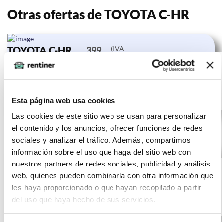
Otras ofertas de TOYOTA C-HR
TOYOTA C-HR
(IVA
399
incluido)
1.8 125H
€/mes
10000
24 meses
Advance
km
0 CV
Gasolina
Esta página web usa cookies
Las cookies de este sitio web se usan para personalizar
el contenido y los anuncios, ofrecer funciones de redes
sociales y analizar el tráfico. Además, compartimos
información sobre el uso que haga del sitio web con
TOYOTA C-HR
(IVA
397
nuestros partners de redes sociales, publicidad y análisis
incluido)
1.8 125H
€/mes
10000
24 meses
web, quienes pueden combinarla con otra información que
Advance
km
0 CV
les haya proporcionado o que hayan recopilado a partir
del uso que haya hecho de sus servicios.
Gasolina